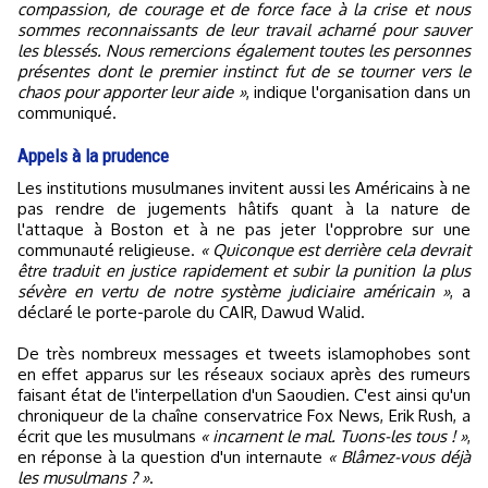
compassion, de courage et de force face à la crise et nous
sommes reconnaissants de leur travail acharné pour sauver
les blessés. Nous remercions également toutes les personnes
présentes dont le premier instinct fut de se tourner vers le
chaos pour apporter leur aide »
, indique l'organisation dans un
communiqué.
Appels à la prudence
Les institutions musulmanes invitent aussi les Américains à ne
pas rendre de jugements hâtifs quant à la nature de
l'attaque à Boston et à ne pas jeter l'opprobre sur une
communauté religieuse.
« Quiconque est derrière cela devrait
être traduit en justice rapidement et subir la punition la plus
sévère en vertu de notre système judiciaire américain »
, a
déclaré le porte-parole du CAIR, Dawud Walid.
De très nombreux messages et tweets islamophobes sont
en effet apparus sur les réseaux sociaux après des rumeurs
faisant état de l'interpellation d'un Saoudien. C'est ainsi qu'un
chroniqueur de la chaîne conservatrice Fox News, Erik Rush, a
écrit que les musulmans
« incarnent le mal. Tuons-les tous ! »
,
en réponse à la question d'un internaute
« Blâmez-vous déjà
les musulmans ? »
.