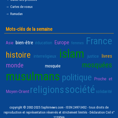
Cartes de voeux
Ramadan
Mots-clés de la semaine
France
Europe
bien-être
Asie
éducation
femmes
islam
histoire
livres
interreligieux
justice
mosquées
monde
mosquée
musulmans
politique
Proche et
société
religions
Moyen-Orient
solidarité
copyright © 2002-2025 Saphirnews.com - ISSN 2497-3432 - tous droits de
reproduction et représentation réservés et strictement limités - Déclaration Cnil n°
1139566