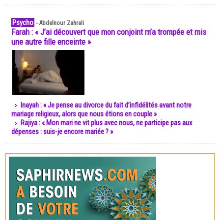
Psycho
-
Abdelnour Zahrali
Farah : « J’ai découvert que mon conjoint m’a trompée et mis
une autre fille enceinte »
Inayah : « Je pense au divorce du fait d’infidélités avant notre
mariage religieux, alors que nous étions en couple »
Rajiya : « Mon mari ne vit plus avec nous, ne participe pas aux
dépenses : suis-je encore mariée ? »