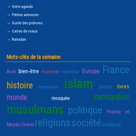
Votre agenda
Petites annonces
Guide des prénoms
Cartes de voeux
Ramadan
Mots-clés de la semaine
France
Europe
bien-être
Asie
économie
éducation
islam
histoire
livres
justice
immigration
mosquées
monde
mosquée
musulmans
politique
Proche et
religions
société
Moyen-Orient
solidarité