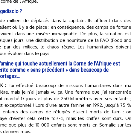
 corne de l’Afrique.
ogadiscio ?
 de milliers de déplacés dans la capitale. Ils affluent dans des
tallent où il y a de place : en conséquence, des camps de fortune
vivent dans une misère inimaginable. De plus, la situation est
uelques jours, une distribution de nourriture de la FAO (Food and
e par des milices, le chaos règne. Les humanitaires doivent
our évoluer dans le pays.
famine qui touche actuellement la Corne de l’Afrique est
rite comme « sans précédent » dans beaucoup de
portages…
 K :
J’ai effectué beaucoup de missions humanitaires dans ma
rière, mais je n’ai jamais vu ça. Une femme que j’ai rencontrée
it marché 17 jours et plus de 250 kilomètres avec ses enfants ;
st exceptionnel ! Lors d’une autre famine en 1992, jusqu’à 75 %
 enfants des camps de réfugiés étaient morts de faim : on
aye d’éviter cela cette fois-ci, mais les chiffes sont durs. On
ime que plus de 10 000 enfants sont morts en Somalie sur les
is derniers mois.