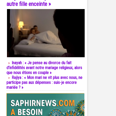
autre fille enceinte »
Inayah : « Je pense au divorce du fait
d’infidélités avant notre mariage religieux, alors
que nous étions en couple »
Rajiya : « Mon mari ne vit plus avec nous, ne
participe pas aux dépenses : suis-je encore
mariée ? »