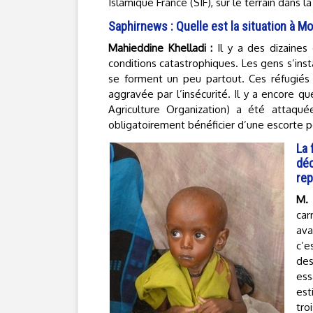
Islamique France (SIF), sur le terrain dans la
Saphirnews : Quelle est la situation à M
Mahieddine Khelladi :
Il y a des dizaines
conditions catastrophiques. Les gens s’ins
se forment un peu partout. Ces réfugiés 
aggravée par l’insécurité. Il y a encore q
Agriculture Organization) a été attaqué
obligatoirement bénéficier d’une escorte p
La 
déc
re
M.
car
ava
c’e
des
ess
est
tro