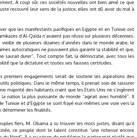
ment. A coup sûr, ces sociétés nouvelles ont bien aimé ce que
uste recouvré leur sens de la justice, elles ont dû avoir du mal à
ver que les manifestants pacifiques en Egypte et en Tunisie ont
mikazes d’Al-Qaïda n’avaient pas réussi sur plusieurs décennies.
vieille de plusieurs dizaines d’années dans le monde arabe, le
mes autocratiques ne pouvaient plus garantir la stabilité et que,
e saurait durer”. Tout compte fait, la démocratie, avec tous les
ilité que la dictature et toutes ses fausses certitudes.
es premiers engagements serait de soutenir les aspirations des
utils politiques. Dans le même temps, il prenait soin de rassurer
ne majorité des habitants craint que les Etats-Unis ne s’ingèrent
la nation la plus puissante du monde “agirait avec humilité”. Il
e Tunisie et d’Egypte se sont frayé eux-mêmes une voie vers la
 déterminer les finalités.
ples fiers, M. Obama a su trouver les mots justes, disant qu’il
inée, ce peuple dont le talent constitue “une richesse encore
du Nord“. Il a eu raison de privilégier le partenariat plutôt que