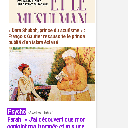
« Dara Shukoh, prince du soufisme » :
François Gautier ressuscite le prince
oublié d'un islam éclairé
Psycho
-
Abdelnour Zahrali
Farah : « J’ai découvert que mon
conjoint m’a trompée et mis une