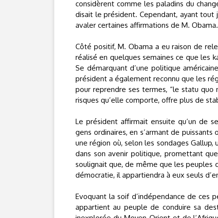
considèrent comme les paladins du change
disait le président. Cependant, ayant tout j
avaler certaines affirmations de M. Obama.
Côté positif, M. Obama a eu raison de rele
réalisé en quelques semaines ce que les ka
Se démarquant d’une politique américaine 
président a également reconnu que les régi
pour reprendre ses termes, “le statu quo n
risques qu’elle comporte, offre plus de stab
Le président affirmait ensuite qu’un de s
gens ordinaires, en s’armant de puissants o
une région où, selon les sondages Gallup, u
dans son avenir politique, promettant que 
soulignait que, de même que les peuples d
démocratie, il appartiendra à eux seuls d’en
Evoquant la soif d’indépendance de ces peu
appartient au peuple de conduire sa dest
inexplorée du Moyen-Orient et de l’Afrique 