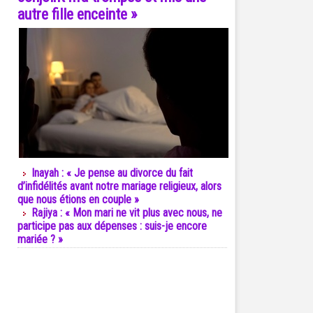
autre fille enceinte »
Inayah : « Je pense au divorce du fait
d’infidélités avant notre mariage religieux, alors
que nous étions en couple »
Rajiya : « Mon mari ne vit plus avec nous, ne
participe pas aux dépenses : suis-je encore
mariée ? »