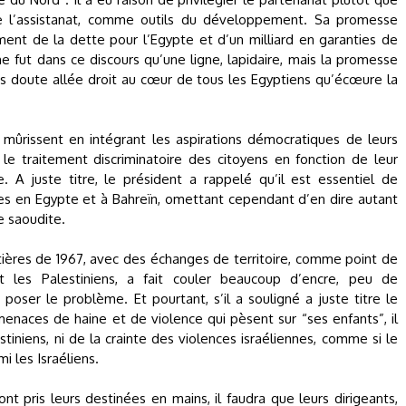
e l’assistanat, comme outils du développement. Sa promesse
ement de la dette pour l’Egypte et d’un milliard en garanties de
 fut dans ce discours qu’une ligne, lapidaire, mais la promesse
s doute allée droit au cœur de tous les Egyptiens qu’écœure la
mûrissent en intégrant les aspirations démocratiques de leurs
er le traitement discriminatoire des citoyens en fonction de leur
. A juste titre, le président a rappelé qu’il est essentiel de
ses en Egypte et à Bahreïn, omettant cependant d’en dire autant
e saoudite.
ontières de 1967, avec des échanges de territoire, comme point de
t les Palestiniens, a fait couler beaucoup d’encre, peu de
ser le problème. Et pourtant, s’il a souligné a juste titre le
menaces de haine et de violence qui pèsent sur “ses enfants”, il
stiniens, ni de la crainte des violences israéliennes, comme si le
mi les Israéliens.
t pris leurs destinées en mains, il faudra que leurs dirigeants,