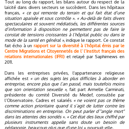
Tout au long du rapport, les bilans autour du respect de la
laïcité dans divers secteurs se succèdent. Dans les hôpitaux
français,
« ce qui remonte du terrain et qui fait état d’une
situation apaisée et sous contrôle »
.
« Au-delà de faits divers
spectaculaires et souvent médiatisés, les différentes sources
d’information à disposition ne permettent pas de faire le
constat de tensions croissantes à l’hôpital public ou dans le
mode de la santé en général »
, indique le rapport. Ce constat
fait écho à un
rapport sur la diversité à l’hôpital émis par le
Centre Migrations et Citoyennetés de l’ l’Institut français des
relations internationales (IFRI)
et relayé par Saphirnews en
2011.
Dans les entreprises privées, l'appartenance religieuse
affichée est
« un des sujets les plus difficiles à aborder en
entreprise, encore plus que l’an passé, mais toutefois moins
que son orientation sexuelle »
, fait part Armelle Carminati,
présidente du comité Diversité du Medef, consultée par
l’Observatoire. Cadres et salariés
« ne voient pas ce thème
comme action prioritaire quand il s’agit de lutter contre les
discriminations en entreprise. On peut parler d’"angle mort"
dans les attentes des sondés »
.
« Cet état des lieux chiffré par
plusieurs instruments appelle sans doute un besoin de
pédagogie, beaucoup plus que d'une loi »
, poursuit-elle.