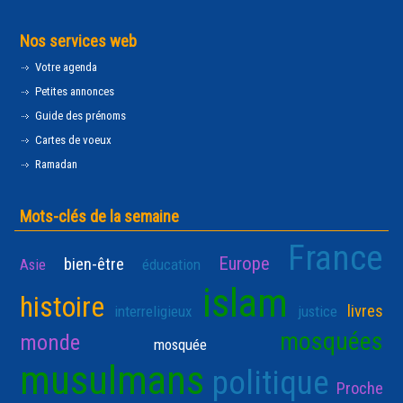
Nos services web
Votre agenda
Petites annonces
Guide des prénoms
Cartes de voeux
Ramadan
Mots-clés de la semaine
France
Europe
bien-être
Asie
éducation
islam
histoire
livres
interreligieux
justice
mosquées
monde
mosquée
musulmans
politique
Proche