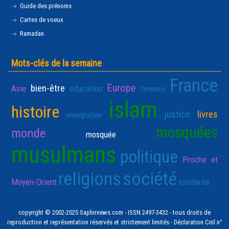
Guide des prénoms
Cartes de voeux
Ramadan
Mots-clés de la semaine
France
Europe
bien-être
Asie
éducation
femmes
islam
histoire
justice
livres
immigration
mosquées
monde
mosquée
musulmans
politique
Proche et
religions
société
Moyen-Orient
solidarité
copyright © 2002-2025 Saphirnews.com - ISSN 2497-3432 - tous droits de
reproduction et représentation réservés et strictement limités - Déclaration Cnil n°