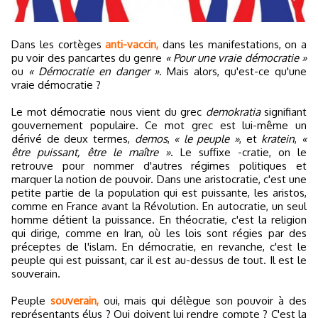
Dans les cortèges
anti-vaccin,
dans les manifestations, on a
pu voir des pancartes du genre
« Pour une vraie démocratie »
ou
« Démocratie en danger »
. Mais alors, qu'est-ce qu'une
vraie démocratie ?
Le mot démocratie nous vient du grec
demokratia
signifiant
gouvernement populaire. Ce mot grec est lui-même un
dérivé de deux termes,
demos
,
« le peuple »
, et
kratein
,
«
être puissant, être le maître »
. Le suffixe -cratie, on le
retrouve pour nommer d'autres régimes politiques et
marquer la notion de pouvoir. Dans une aristocratie, c'est une
petite partie de la population qui est puissante, les aristos,
comme en France avant la Révolution. En autocratie, un seul
homme détient la puissance. En théocratie, c'est la religion
qui dirige, comme en Iran, où les lois sont régies par des
préceptes de l'islam. En démocratie, en revanche, c'est le
peuple qui est puissant, car il est au-dessus de tout. Il est le
souverain.
Peuple
souverain,
oui, mais qui délègue son pouvoir à des
représentants élus ? Qui doivent lui rendre compte ? C'est la