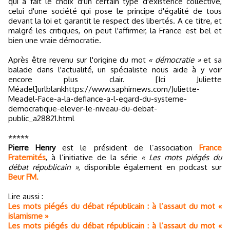
qui a fait le choix d'un certain type d'existence collective,
celui d'une société qui pose le principe d'égalité de tous
devant la loi et garantit le respect des libertés. A ce titre, et
malgré les critiques, on peut l'affirmer, la France est bel et
bien une vraie démocratie.
Après être revenu sur l'origine du mot
« démocratie »
et sa
balade dans l'actualité, un spécialiste nous aide à y voir
encore plus clair. [Ici Juliette
Méadel]urlblankhttps://www.saphirnews.com/Juliette-
Meadel-Face-a-la-defiance-a-l-egard-du-systeme-
democratique-elever-le-niveau-du-debat-
public_a28821.html
*****
Pierre Henry
est le président de l’association
France
Fraternités
, à l’initiative de la série
« Les mots piégés du
débat républicain »
, disponible également en podcast sur
Beur FM.
Lire aussi :
Les mots piégés du débat républicain : à l’assaut du mot «
islamisme »
Les mots piégés du débat républicain : à l’assaut du mot «