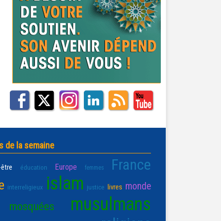
s de la semaine
France
Europe
-être
éducation
femmes
islam
e
monde
livres
interreligieux
justice
musulmans
mosquées