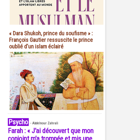
« Dara Shukoh, prince du soufisme » :
François Gautier ressuscite le prince
oublié d'un islam éclairé
Psycho
-
Abdelnour Zahrali
Farah : « J’ai découvert que mon
conjoint m’a trompée et mis une