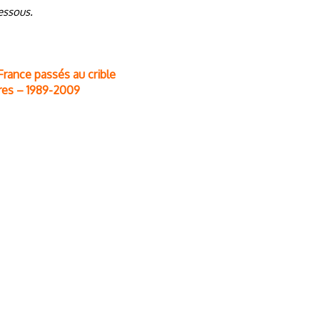
dessous.
ance passés au crible
fres – 1989-2009