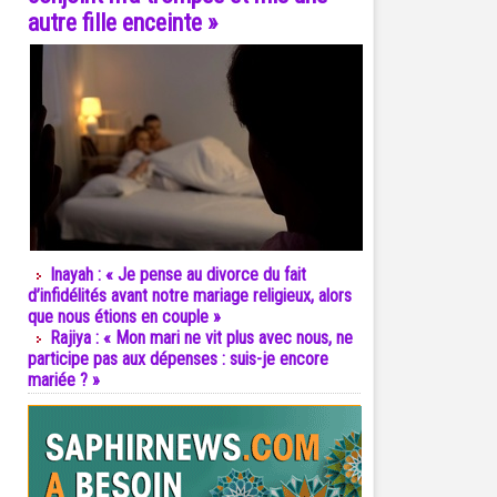
autre fille enceinte »
Inayah : « Je pense au divorce du fait
d’infidélités avant notre mariage religieux, alors
que nous étions en couple »
Rajiya : « Mon mari ne vit plus avec nous, ne
participe pas aux dépenses : suis-je encore
mariée ? »