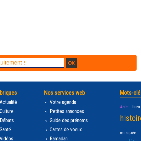
briques
Nos services web
Mots-clé
Actualité
Votre agenda
bien
Asie
Culture
Petites annonces
histoir
Débats
Guide des prénoms
Santé
Cartes de voeux
mosquée
Vidéos
Ramadan