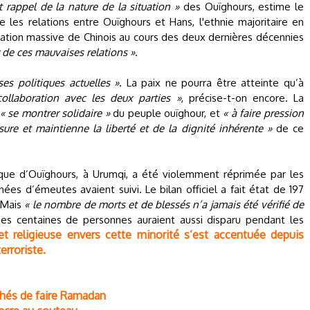
 rappel de la nature de la situation »
des Ouïghours, estime le
les relations entre Ouïghours et Hans, l'ethnie majoritaire en
tation massive de Chinois au cours des deux dernières décennies
ur de ces mauvaises relations »
.
ses politiques actuelles »
. La paix ne pourra être atteinte qu’à
collaboration avec les deux parties »
, précise-t-on encore. La
« se montrer solidaire »
du peuple ouïghour, et
« à faire pression
ure et maintienne la liberté et de la dignité inhérente »
de ce
fique d’Ouïghours, à Urumqi, a été violemment réprimée par les
nées d’émeutes avaient suivi. Le bilan officiel a fait état de 197
 Mais
« le nombre de morts et de blessés n’a jamais été vérifié de
es centaines de personnes auraient aussi disparu pendant les
 et religieuse envers cette minorité s’est accentuée depuis
erroriste.
hés de faire Ramadan