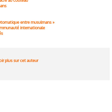
acre au couteau
mans
é automatique entre musulmans »
ommunauté internationale
és
ir plus sur cet auteur