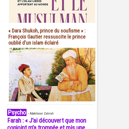
« Dara Shukoh, prince du soufisme » :
François Gautier ressuscite le prince
oublié d'un islam éclairé
Psycho
-
Abdelnour Zahrali
Farah : « J’ai découvert que mon
conjoint m’a trompée et mis une