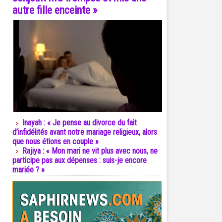
autre fille enceinte »
Inayah : « Je pense au divorce du fait
d’infidélités avant notre mariage religieux, alors
que nous étions en couple »
Rajiya : « Mon mari ne vit plus avec nous, ne
participe pas aux dépenses : suis-je encore
mariée ? »