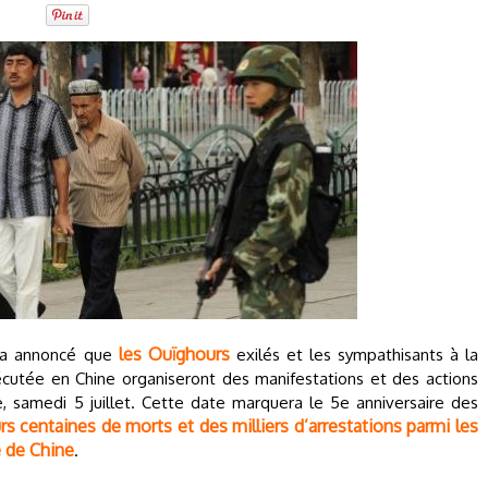
les Ouïghours
 a annoncé que
exilés et les sympathisants à la
utée en Chine organiseront des manifestations et des actions
 samedi 5 juillet. Cette date marquera le 5e anniversaire des
rs centaines de morts et des milliers d’arrestations parmi les
 de Chine
.