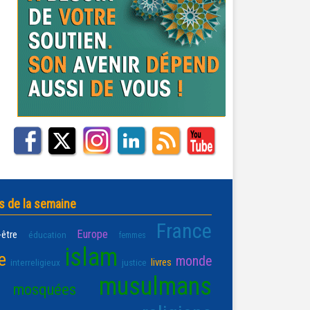
s de la semaine
France
Europe
-être
éducation
femmes
islam
e
monde
livres
interreligieux
justice
musulmans
mosquées