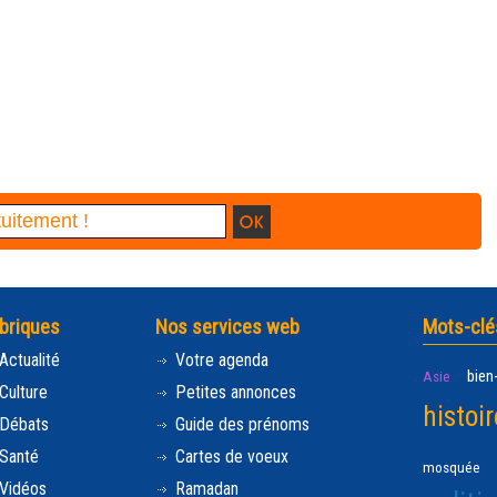
briques
Nos services web
Mots-clé
Actualité
Votre agenda
bien
Asie
Culture
Petites annonces
histoir
Débats
Guide des prénoms
Santé
Cartes de voeux
mosquée
Vidéos
Ramadan