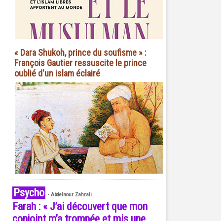
« Dara Shukoh, prince du soufisme » :
François Gautier ressuscite le prince
oublié d'un islam éclairé
Psycho
-
Abdelnour Zahrali
Farah : « J’ai découvert que mon
conjoint m’a trompée et mis une