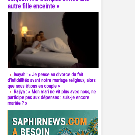
autre fille enceinte »
Inayah : « Je pense au divorce du fait
d’infidélités avant notre mariage religieux, alors
que nous étions en couple »
Rajiya : « Mon mari ne vit plus avec nous, ne
participe pas aux dépenses : suis-je encore
mariée ? »