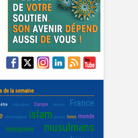
s de la semaine
France
Europe
-être
éducation
femmes
islam
e
monde
livres
interreligieux
justice
musulmans
mosquées