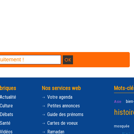
briques
Nos services web
Mots-clé
Actualité
Votre agenda
bien
Asie
Culture
Petites annonces
histoir
Débats
Guide des prénoms
Santé
Cartes de voeux
mosquée
Vidéos
Ramadan