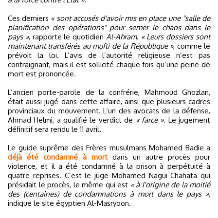
Ces derniers
« sont accusés d'avoir mis en place une "salle de
planification des opérations" pour semer le chaos dans le
pays »
, rapporte le quotidien
Al-Ahram
.
« Leurs dossiers sont
maintenant transférés au mufti de la République »
, comme le
prévoit la loi. L’avis de l’autorité religieuse n’est pas
contraignant, mais il est sollicité chaque fois qu’une peine de
mort est prononcée.
L’ancien porte-parole de la confrérie, Mahmoud Ghozlan,
était aussi jugé dans cette affaire, ainsi que plusieurs cadres
provinciaux du mouvement. L’un des avocats de la défense,
Ahmad Helmi, a qualifié le verdict de
« farce »
. Le jugement
définitif sera rendu le 11 avril.
Le guide suprême des Frères musulmans Mohamed Badie a
déjà été condamné à mort
dans un autre procès pour
violence, et il a été condamné à la prison à perpétuité à
quatre reprises. C’est le juge Mohamed Nagui Chahata qui
présidait le procès, le même qui est
« à l'origine de la moitié
des (centaines) de condamnations à mort dans le pays »
,
indique le site égyptien Al-Masryoon.