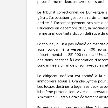
prison ferme et deux ans avec sursis probat
Le tribunal correctionnel de Dunkerque a
gérait, l’association gestionnaire de la 
dédiée à l’accompagnement scolaire d’en
l’audience en décembre 2022, la procureure
ferme ainsi que l’interdiction définitive de 
Le tribunal, qui n’a pas délivré de mandat 
aussi condamné à verser 31 400 euros à 
départemental et 251 000 euros à l’Urssaf,
des dons destinés à l’association d’acco
condamnée à un an de prison avec sursis e
Le dirigeant indélicat est tombé à la 
immobiliers acquis à Grande-Synthe pour 
Les locaux destinés à loger ses deux asso
lui-même prétendaient vivre des prestations
Amirouche Ouarab s’était également absten
En outre, durant une perquisition à la m