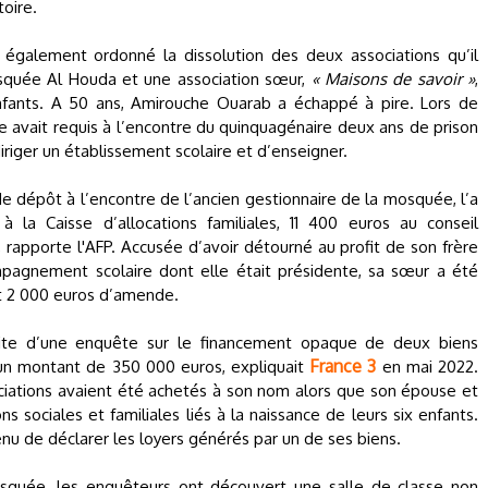
oire.
 également ordonné la dissolution des deux associations qu’il
mosquée Al Houda et une association sœur,
« Maisons de savoir »
,
fants. A 50 ans, Amirouche Ouarab a échappé à pire. Lors de
 avait requis à l’encontre du quinquagénaire deux ans de prison
diriger un établissement scolaire et d’enseigner.
de dépôt à l’encontre de l’ancien gestionnaire de la mosquée, l’a
la Caisse d’allocations familiales, 11 400 euros au conseil
 rapporte l'AFP. Accusée d’avoir détourné au profit de son frère
mpagnement scolaire dont elle était présidente, sa sœur a été
t 2 000 euros d’amende.
suite d’une enquête sur le financement opaque de deux biens
France 3
un montant de 350 000 euros, expliquait
en mai 2022.
ciations avaient été achetés à son nom alors que son épouse et
 sociales et familiales liés à la naissance de leurs six enfants.
u de déclarer les loyers générés par un de ses biens.
osquée, les enquêteurs ont découvert une salle de classe non