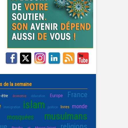
s de la semaine
France
Europe
-être
économie
éducation
islam
e
monde
livres
justice
immigration
musulmans
mosquées
religions
que
Proche et Moyen-Orient