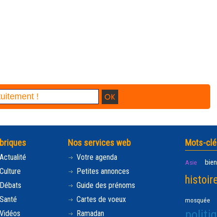
briques
Nos services web
Mots-clé
Actualité
Votre agenda
bien
Asie
Culture
Petites annonces
histoir
Débats
Guide des prénoms
Santé
Cartes de voeux
mosquée
politi
Vidéos
Ramadan