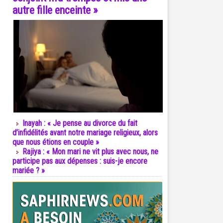
autre fille enceinte »
Inayah : « Je pense au divorce du fait
d’infidélités avant notre mariage religieux, alors
que nous étions en couple »
Rajiya : « Mon mari ne vit plus avec nous, ne
participe pas aux dépenses : suis-je encore
mariée ? »