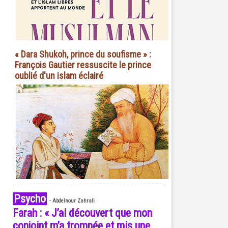
« Dara Shukoh, prince du soufisme » :
François Gautier ressuscite le prince
oublié d'un islam éclairé
Psycho
-
Abdelnour Zahrali
Farah : « J’ai découvert que mon
conjoint m’a trompée et mis une