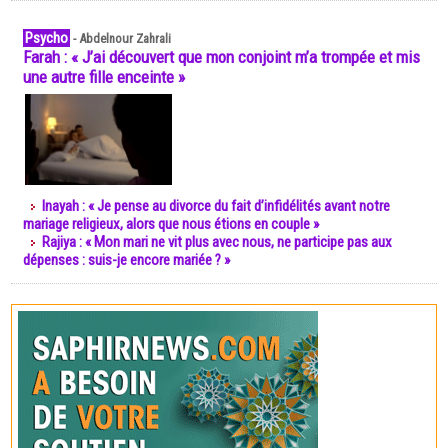
Psycho
-
Abdelnour Zahrali
Farah : « J’ai découvert que mon conjoint m’a trompée et mis
une autre fille enceinte »
Inayah : « Je pense au divorce du fait d’infidélités avant notre
mariage religieux, alors que nous étions en couple »
Rajiya : « Mon mari ne vit plus avec nous, ne participe pas aux
dépenses : suis-je encore mariée ? »