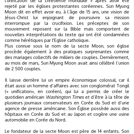
l'unification de la chrétienté mondiale » après avoir été
rejeté par les églises protestantes coréennes. Sun Myung
Moon dit en effet avoir eu, à l’âge de 15 ans, une vision de
Jésus-Christ lui enjoignant de poursuivre sa mission
interrompue par la crucifixion. Les préceptes de son
mouvement reposent sur la Bible mais comportent de
nouvelles interprétations du texte qui ont été condamnées
comme hérétiques par l'Eglise catholique.
Plus connue sous le nom de la secte Moon, son église
procède également à des pratiques surprenantes comme
des mariages collectifs de milliers de couples. Dernièrement,
au mois de mars, Sun Myung Moon avait ainsi célébré l’union
de 2 500 couples.
Il laisse derrière lui un empire économique colossal, car il
était aussi un homme d’affaires avec son conglomérat Tongil
(« unification», en coréen), qui lui a permis de créer le
quotidien américain
Washington Times
et d’être à la tête de
plusieurs journaux conservateurs en Corée du Sud et d’une
agence de presse américaine. Son Église possède aussi des
hôpitaux en Corée du Sud et au Japon et cogère une usine
automobile en Corée du Nord.
Le fondateur de la secte Moon est père de 14 enfants. Son