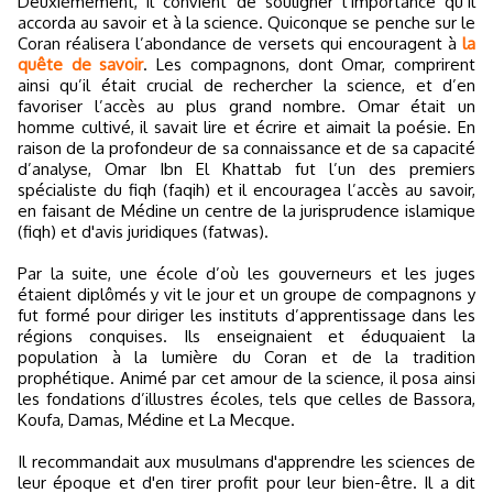
Deuxièmement, il convient de souligner l’importance qu’il
accorda au savoir et à la science. Quiconque se penche sur le
Coran réalisera l’abondance de versets qui encouragent à
la
quête de savoir
. Les compagnons, dont Omar, comprirent
ainsi qu’il était crucial de rechercher la science, et d’en
favoriser l’accès au plus grand nombre. Omar était un
homme cultivé, il savait lire et écrire et aimait la poésie. En
raison de la profondeur de sa connaissance et de sa capacité
d’analyse, Omar Ibn El Khattab fut l’un des premiers
spécialiste du fiqh (faqih) et il encouragea l’accès au savoir,
en faisant de Médine un centre de la jurisprudence islamique
(fiqh) et d'avis juridiques (fatwas).
Par la suite, une école d’où les gouverneurs et les juges
étaient diplômés y vit le jour et un groupe de compagnons y
fut formé pour diriger les instituts d’apprentissage dans les
régions conquises. Ils enseignaient et éduquaient la
population à la lumière du Coran et de la tradition
prophétique. Animé par cet amour de la science, il posa ainsi
les fondations d’illustres écoles, tels que celles de Bassora,
Koufa, Damas, Médine et La Mecque.
Il recommandait aux musulmans d'apprendre les sciences de
leur époque et d'en tirer profit pour leur bien-être. Il a dit