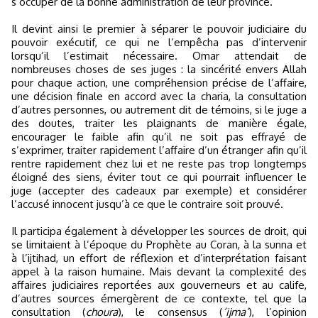
s’occuper de la bonne administration de leur province.
Il devint ainsi le premier à séparer le pouvoir judiciaire du
pouvoir exécutif, ce qui ne l’empêcha pas d’intervenir
lorsqu’il l’estimait nécessaire. Omar attendait de
nombreuses choses de ses juges : la sincérité envers Allah
pour chaque action, une compréhension précise de l’affaire,
une décision finale en accord avec la charia, la consultation
d’autres personnes, ou autrement dit de témoins, si le juge a
des doutes, traiter les plaignants de manière égale,
encourager le faible afin qu’il ne soit pas effrayé de
s’exprimer, traiter rapidement l’affaire d’un étranger afin qu’il
rentre rapidement chez lui et ne reste pas trop longtemps
éloigné des siens, éviter tout ce qui pourrait influencer le
juge (accepter des cadeaux par exemple) et considérer
l’accusé innocent jusqu’à ce que le contraire soit prouvé.
Il participa également à développer les sources de droit, qui
se limitaient à l’époque du Prophète au Coran, à la sunna et
à l’ijtihad, un effort de réflexion et d’interprétation faisant
appel à la raison humaine. Mais devant la complexité des
affaires judiciaires reportées aux gouverneurs et au calife,
d’autres sources émergèrent de ce contexte, tel que la
consultation (
choura
), le consensus (
’ijma’
), l’opinion