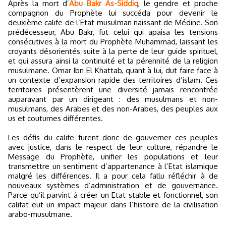
Après la mort d’
Abu Bakr As-Siddiq
, le gendre et proche
compagnon du Prophète lui succéda pour devenir le
deuxième calife de l’Etat musulman naissant de Médine. Son
prédécesseur, Abu Bakr, fut celui qui apaisa les tensions
consécutives à la mort du Prophète Muhammad, laissant les
croyants désorientés suite à la perte de leur guide spirituel,
et qui assura ainsi la continuité et la pérennité de la religion
musulmane. Omar Ibn El Khattab, quant à lui, dut faire face à
un contexte d’expansion rapide des territoires d’islam. Ces
territoires présentèrent une diversité jamais rencontrée
auparavant par un dirigeant : des musulmans et non-
musulmans, des Arabes et des non-Arabes, des peuples aux
us et coutumes différentes.
Les défis du calife furent donc de gouverner ces peuples
avec justice, dans le respect de leur culture, répandre le
Message du Prophète, unifier les populations et leur
transmettre un sentiment d’appartenance à l’Etat islamique
malgré les différences. Il a pour cela fallu réfléchir à de
nouveaux systèmes d’administration et de gouvernance.
Parce qu’il parvint à créer un Etat stable et fonctionnel, son
califat eut un impact majeur dans l’histoire de la civilisation
arabo-musulmane.