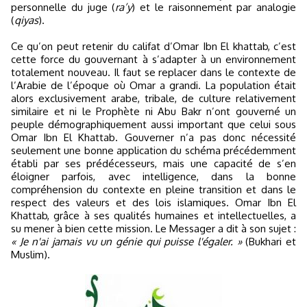
personnelle du juge (
ra’y
) et le raisonnement par analogie
(
qiyas
).
Ce qu’on peut retenir du califat d’Omar Ibn El khattab, c’est
cette force du gouvernant à s’adapter à un environnement
totalement nouveau. Il faut se replacer dans le contexte de
l’Arabie de l’époque où Omar a grandi. La population était
alors exclusivement arabe, tribale, de culture relativement
similaire et ni le Prophète ni Abu Bakr n’ont gouverné un
peuple démographiquement aussi important que celui sous
Omar Ibn El Khattab. Gouverner n’a pas donc nécessité
seulement une bonne application du schéma précédemment
établi par ses prédécesseurs, mais une capacité de s’en
éloigner parfois, avec intelligence, dans la bonne
compréhension du contexte en pleine transition et dans le
respect des valeurs et des lois islamiques. Omar Ibn El
Khattab, grâce à ses qualités humaines et intellectuelles, a
su mener à bien cette mission. Le Messager a dit à son sujet :
« Je n'ai jamais vu un génie qui puisse l'égaler. »
(Bukhari et
Muslim).