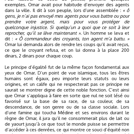
exemples. Omar avait pour habitude d’envoyer des agents
dans la ville. Il dit à son peuple, lors d’une assemblée :
« ô
gens, je n’ai pas envoyé mes agents pour vous battre ou pour
prendre votre argent, mais pour vous protéger de
quelconque injustice. Si quelqu’un a quoi que ce soit à leur
reprocher, qu’il se lève maintenant »
. Un homme se leva et
dit :
« Ô commandeur des croyants, ton agent m’a battu. »
Omar lui demanda alors de rendre les coups qu’il avait reçus,
ce que le croyant refusa, et on lui donna à la place 200
dinars, 2 dinars pour chaque coup.
Le principe d’égalité fut de la même façon fondamental aux
yeux de Omar. D’un point de vue islamique, tous les êtres
humains sont égaux, peu importe leurs statuts ou leurs
origines, et un calife qui ne respecterait pas ce principe ne
saurait se montrer digne de cette noble fonction. C’est ainsi
que Omar s’appliqua à faire en sorte que nul ne soit lésé ou
favorisé sur la base de sa race, de sa couleur, de sa
descendance, de son genre ou de sa classe sociale. Lors
d’une famine qui toucha Médine et ses environs durant le
règne de Omar, il jura qu’il ne consommerait plus de lait ou
de yaourt jusqu’à ce que tout le monde puisse se permettre
d’accéder à ces denrées, ce qui montre ce souci d’équité non