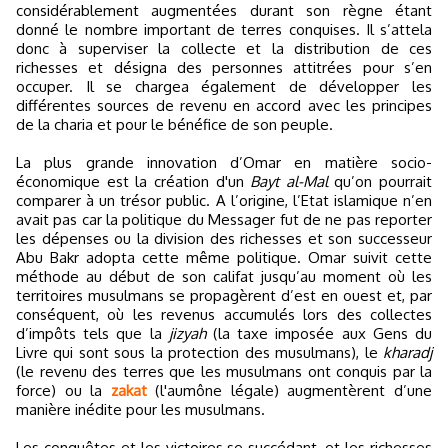
considérablement augmentées durant son règne étant
donné le nombre important de terres conquises. Il s’attela
donc à superviser la collecte et la distribution de ces
richesses et désigna des personnes attitrées pour s’en
occuper. Il se chargea également de développer les
différentes sources de revenu en accord avec les principes
de la charia et pour le bénéfice de son peuple.
La plus grande innovation d’Omar en matière socio-
économique est la création d'un
Bayt al-Mal
qu’on pourrait
comparer à un trésor public. A l’origine, l’Etat islamique n’en
avait pas car la politique du Messager fut de ne pas reporter
les dépenses ou la division des richesses et son successeur
Abu Bakr adopta cette même politique. Omar suivit cette
méthode au début de son califat jusqu’au moment où les
territoires musulmans se propagèrent d’est en ouest et, par
conséquent, où les revenus accumulés lors des collectes
d’impôts tels que la
jizyah
(la taxe imposée aux Gens du
Livre qui sont sous la protection des musulmans), le
kharadj
(le revenu des terres que les musulmans ont conquis par la
force) ou la
zakat
(l'aumône légale) augmentèrent d’une
manière inédite pour les musulmans.
Les conquêtes et les victoires se succédant, et les richesses