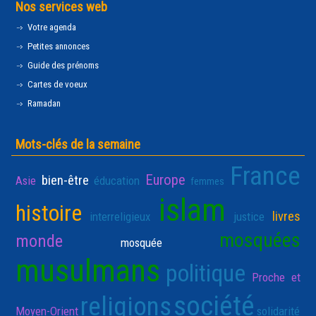
Nos services web
Votre agenda
Petites annonces
Guide des prénoms
Cartes de voeux
Ramadan
Mots-clés de la semaine
France
Europe
bien-être
Asie
éducation
femmes
islam
histoire
livres
interreligieux
justice
mosquées
monde
mosquée
musulmans
politique
Proche et
société
religions
Moyen-Orient
solidarité