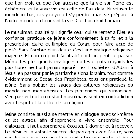
que l’on croit et que l’on atteste que la vie sur Terre est
éphémère et la vraie vie est celle de l’au-delà. Ni refuser le
monde ici-bas, ni s’y noyer et s’y perdre, mais se préparer à
l’autre monde en honorant la vie. C’est un droit humain.
Le musulman, qualité qui signifie celui qui se remet à Dieu en
confiance, pratique ce jeûne conformément à sa foi et à la
prescription claire et limpide du Coran, pour faire acte de
piété. Sans l’ombre d’un doute, c’est une pratique religieuse
majeure. Et non un point facultatif dont on peut se passer.
Même les plus grands mystiques ou les esprits croyants les
plus libres ne l’ont jamais ignoré. Les Prophètes, d’Adam à
Jésus, en passant par le patriarche sidna Ibrahim, tout comme
évidemment le Sceau des Prophètes, tous ont pratiqué le
jeûne. Sans oublier les sages des cultures religieuses du
monde non monothéistes. Les personnes qui s’imaginent
s’en passer tout en restant musulmans sont en contradiction
avec l’esprit et la lettre de la religion.
Jeûne consiste aussi à se mettre en dialogue avec soi-même
et les autres, afin d’apprendre à vivre ensemble. Pour
dialoguer, il faut apprendre à écouter, à donner et à recevoir.
Le désir et la volonté sincère de partager avec l’autre, sans
rien lui imposer, ce que l’on croit être vrai, juste et beau