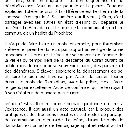
de santé, sont en flagrante situation d’ignorance et de
désobéissance. Mais nul ne peut jeter la pierre. Eduquer,
expliquer, tolérer le droit à la différence est le chemin de la
sagesse. Dieu guide à Sa lumière qui Il veut. Jeûner, c’est
partager avec les autres un état d’esprit qui dépasse le
matériel. Le Ramadan est le mois de la communauté, du bien
commun, dit un hadith du Prophète.
Il s’agit de faire halte un mois, ensemble, pour fraterniser,
s’élever et prendre du recul par rapport au vertige de la vie
mondaine et terrestre. Il s’agit de se souvenir de l’origine de
la vie et du temps béni de la descente du Coran durant ce
noble mois. Jeûner pour se souvenir d’autrui, des pauvres et
des déshérités. S’élever, apprendre le dépassement de soi
et faire le bien est favorisé par l’acte de jeûner. Jeûner
durant le mois de Ramadhan, avec la prière, c’est l’acte
religieux par excellence, l’acte de confiance, qui lie le croyant
à son Créateur, de manière particulière.
Jeûner, c’est s’affirmer comme humain qui donne du sens à
l’existence. Il est aussi un acte culturel, car il produit des
pratiques et des traditions sociales et culturelles de partage,
de communion et d’entraide. Le jeûne, durant le mois de
Ramadan, est un acte de témoignage spirituel relatif au fait