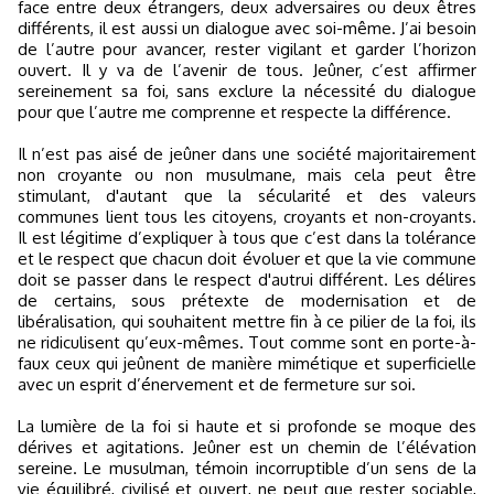
face entre deux étrangers, deux adversaires ou deux êtres
différents, il est aussi un dialogue avec soi-même. J’ai besoin
de l’autre pour avancer, rester vigilant et garder l’horizon
ouvert. Il y va de l’avenir de tous. Jeûner, c’est affirmer
sereinement sa foi, sans exclure la nécessité du dialogue
pour que l’autre me comprenne et respecte la différence.
Il n’est pas aisé de jeûner dans une société majoritairement
non croyante ou non musulmane, mais cela peut être
stimulant, d'autant que la sécularité et des valeurs
communes lient tous les citoyens, croyants et non-croyants.
Il est légitime d’expliquer à tous que c’est dans la tolérance
et le respect que chacun doit évoluer et que la vie commune
doit se passer dans le respect d'autrui différent. Les délires
de certains, sous prétexte de modernisation et de
libéralisation, qui souhaitent mettre fin à ce pilier de la foi, ils
ne ridiculisent qu’eux-mêmes. Tout comme sont en porte-à-
faux ceux qui jeûnent de manière mimétique et superficielle
avec un esprit d’énervement et de fermeture sur soi.
La lumière de la foi si haute et si profonde se moque des
dérives et agitations. Jeûner est un chemin de l’élévation
sereine. Le musulman, témoin incorruptible d’un sens de la
vie équilibré, civilisé et ouvert, ne peut que rester sociable,