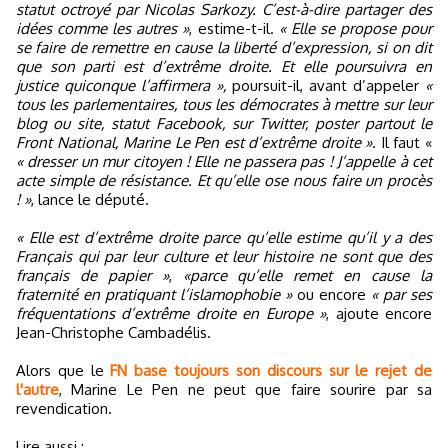
statut octroyé par Nicolas Sarkozy. C’est-à-dire partager des
idées comme les autres »
, estime-t-il.
« Elle se propose pour
se faire de remettre en cause la liberté d’expression, si on dit
que son parti est d’extrême droite. Et elle poursuivra en
justice quiconque l’affirmera »,
poursuit-il, avant d’appeler
«
tous les parlementaires, tous les démocrates à mettre sur leur
blog ou site, statut Facebook, sur Twitter, poster partout le
Front National, Marine Le Pen est d’extrême droite »
. Il faut «
« dresser un mur citoyen ! Elle ne passera pas ! J’appelle à cet
acte simple de résistance. Et qu’elle ose nous faire un procès
! »
, lance le député.
« Elle est d’extrême droite parce qu’elle estime qu’il y a des
Français qui par leur culture et leur histoire ne sont que des
français de papier »
,
«parce qu’elle remet en cause la
fraternité en pratiquant l’islamophobie »
ou encore
« par ses
fréquentations d’extrême droite en Europe »
, ajoute encore
Jean-Christophe Cambadélis.
Alors que le
FN base toujours son discours sur le rejet de
l'autre
, Marine Le Pen ne peut que faire sourire par sa
revendication.
Lire aussi :