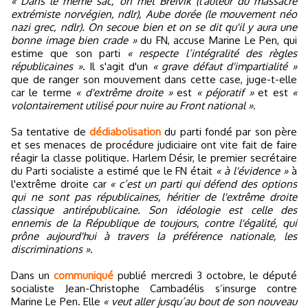
« Dans le même sac, on met Breivik (l'auteur du massacre
extrémiste norvégien, ndlr), Aube dorée (le mouvement néo
nazi grec, ndlr). On secoue bien et on se dit qu'il y aura une
bonne image bien crade »
du FN, accuse Marine Le Pen, qui
estime que son parti
« respecte l’intégralité des règles
républicaines »
. Il s'agit d'un
« grave défaut d'impartialité »
que de ranger son mouvement dans cette case, juge-t-elle
car le terme
« d'extrême droite »
est
« péjoratif »
et est
«
volontairement utilisé pour nuire au Front national »
.
Sa tentative de
dédiabolisation
du parti fondé par son père
et ses menaces de procédure judiciaire ont vite fait de faire
réagir la classe politique. Harlem Désir, le premier secrétaire
du Parti socialiste a estimé que le FN était
« à l'évidence »
à
l'extrême droite car
« c’est un parti qui défend des options
qui ne sont pas républicaines, héritier de l'extrême droite
classique antirépublicaine. Son idéologie est celle des
ennemis de la République de toujours, contre l'égalité, qui
prône aujourd'hui à travers la préférence nationale, les
discriminations »
.
Dans un
communiqué
publié mercredi 3 octobre, le député
socialiste Jean-Christophe Cambadélis s’insurge contre
Marine Le Pen. Elle
« veut aller jusqu’au bout de son nouveau