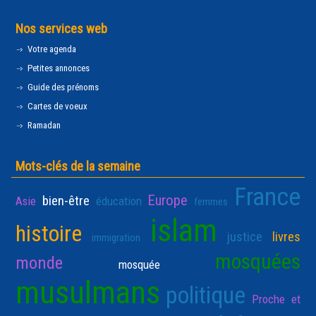
Nos services web
Votre agenda
Petites annonces
Guide des prénoms
Cartes de voeux
Ramadan
Mots-clés de la semaine
France
Europe
bien-être
Asie
éducation
femmes
islam
histoire
justice
livres
immigration
mosquées
monde
mosquée
musulmans
politique
Proche et