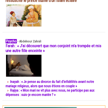
ressuscite le prince oublié d'un islam éclairé
Psycho
-
Abdelnour Zahrali
Farah : « J’ai découvert que mon conjoint m’a trompée et mis
une autre fille enceinte »
Inayah : « Je pense au divorce du fait d’infidélités avant notre
mariage religieux, alors que nous étions en couple »
Rajiya : « Mon mari ne vit plus avec nous, ne participe pas aux
dépenses : suis-je encore mariée ? »