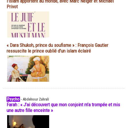
l'islam apportent au monde, avec Marc Neiger et Michaël
Privot
« Dara Shukoh, prince du soufisme » : François Gautier
ressuscite le prince oublié d'un islam éclairé
Psycho
-
Abdelnour Zahrali
Farah : « J’ai découvert que mon conjoint m’a trompée et mis
une autre fille enceinte »