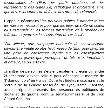
responsables de l'Etat, des partis politiques et des
représentants des cultes juif, catholique et protestant, ainsi
que des associations de défense des droits de l'Homme
".
Il appelle néanmoins "
les pouvoirs publics à prendre toutes
les mesures nécessaires pour que les lieux de culte ne soient
plus incendiés ni les tombes profanées
" et à "
mener une
réflexion urgente sur la sécurisation de ces lieux
".
"
Par ailleurs, une campagne nationale de sensibilisation
devrait être initiée au plus haut niveau de l'Etat pour favoriser
une prise de conscience rapide sur les conséquences
néfastes et graves que provoquent de tels actes intolérants
et odieux
", selon le texte.
Un millier de personnes s'étaient également réunis dimanche
21 décembre devant celle-ci pour dénoncer la montée de
"l'islamophobie" en France. Outre les fidèles musulmans et le
recteur de la Grande Mosquée de Lyon, Kamel Kabtane,
avaient répondu présents des personnalités politiques de
droite et de gauche, dont le sénateur-maire (PS) de Lyon
Gérard Collomb.
"
C'est un sacrilège de voir partir des livres saints en fumée.