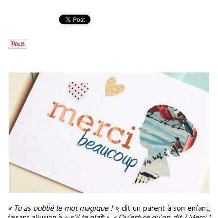
« Tu as oublié le mot magique ! »
, dit un parent à son enfant,
faisant allusion à
« s’il te plaît »
.
« Qu’est-ce qu’on dit ? Merci !