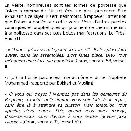
En vérité, nombreuses sont les formes de politesse que
l’islam recommande. Un tel écrit ne peut prétendre être
exhaustif à ce sujet. Il sert, néanmoins, à rappeler l’attention
que l’islam a portée sur cette vertu. Voici d’autres paroles
coraniques et prophétiques qui jalonnent ce chemin menant
à la politesse dans ses plus belles manifestations. Le Très-
Haut dit :
-
« O vous qui avez cru ! quand on vous dit : Faites place (aux
autres) dans les assemblées, alors faites place. Dieu vous
ménagera une place (au paradis) »
(Coran, sourate 58, verset
11)
-« (...) La bonne parole est une aumône », dit le Prophète
Muhammad (rapporté par Bukhari et Muslim).
« O vous qui croyez ! N’entrez pas dans les demeures du
Prophète, à moins qu’invitation vous soit faite à un repas,
sans être là à attendre sa cuisson. Mais lorsqu’on vous
appelle, alors, entrez. Puis, quand vous aurez mangé,
dispersez-vous, sans chercher à vous rendre familier pour
causer. »
(Coran, sourate 33, verset 53)