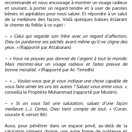
recommande et nous encourage à montrer un visage radieux
et souriant, à porter un regard tendre et à user de paroles
bénies et agréables pour nous saluer. Et répondre à un salut
de la meilleure des façons. Voilà quelques balises éclairant
le chemin du fidèle à ce sujet :
–
« Celui qui regarde son frère avec un regard d’affection,
Dieu lui pardonne ses péchés avant même qu’il ne cligne des
yeux. »
(Rapporté par Attabarani)
–
« Vous ne pouvez pas donner de l’argent à tout le monde.
Mais montrez-leur un visage radieux et faites preuve de
bonne moralité. »
(Rapporté par At-Tirmidhi)
–
« … Voulez-vous que je vous indique une chose capable de
vous faire aimer les uns les autres ? Saluez-vous entre vous. »
,
conseilla le Prophète Muhammad (rapporté par Muslim).
–
« Si on vous fait une salutation, saluez d’une façon
meilleure (…). Certes, Dieu tient compte de tout. »
(Coran,
sourate 4, verset 86)
Aussi, pour pénétrer dans un espace privé, au-delà de la
salutation joliment choisie, une autre forme de politesse et