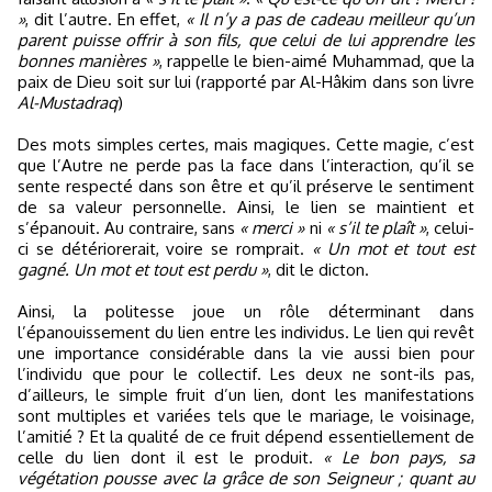
»
, dit l’autre. En effet,
« Il n’y a pas de cadeau meilleur qu’un
parent puisse offrir à son fils, que celui de lui apprendre les
bonnes manières »
, rappelle le bien-aimé Muhammad, que la
paix de Dieu soit sur lui (rapporté par Al-Hâkim dans son livre
Al-Mustadraq
)
Des mots simples certes, mais magiques. Cette magie, c’est
que l’Autre ne perde pas la face dans l’interaction, qu’il se
sente respecté dans son être et qu’il préserve le sentiment
de sa valeur personnelle. Ainsi, le lien se maintient et
s’épanouit. Au contraire, sans
« merci »
ni
« s’il te plaît »
, celui-
ci se détériorerait, voire se romprait.
« Un mot et tout est
gagné. Un mot et tout est perdu »
, dit le dicton.
Ainsi, la politesse joue un rôle déterminant dans
l’épanouissement du lien entre les individus. Le lien qui revêt
une importance considérable dans la vie aussi bien pour
l’individu que pour le collectif. Les deux ne sont-ils pas,
d’ailleurs, le simple fruit d’un lien, dont les manifestations
sont multiples et variées tels que le mariage, le voisinage,
l’amitié ? Et la qualité de ce fruit dépend essentiellement de
celle du lien dont il est le produit.
« Le bon pays, sa
végétation pousse avec la grâce de son Seigneur ; quant au