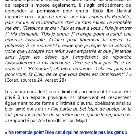
de respect s’impose également. Il s’agit précisément de
demander la permission pour entrer. Kilda Ibn Hanbal
rapporte ceci :
« Je me rendis une fois auprès du Prophète,
paix sur lui, et m’introduisis chez lui sans saluer. Le Prophète
me dit : "Retourne et dis : Paix et salut à vous ! Puis-je entrer
?" Ma demande "Puis-je entrer ?" n’exige point d’autrui une
réponse favorable. Celui-ci peut librement la rejeter. La
politesse, à ce moment-là, exige que je respecte sa volonté,
voire que j’accepte son refus avec empathie et que j’entende
sans juger les désirs qui l’empêchent de répondre
favorablement à ma demande. Dieu ne dit-il pas "Et si on
vous dit : "Retournez", eh bien, retournez. Cela est plus pur
pour vous. Et Dieu, de ce que vous faites est Omniscient" ? »
(Coran, sourate 24, verset 28)
Les adorateurs de Dieu ne limitent aucunement le caractère
privé à un espace physique. Ils observent et respectent
également toute forme d’intimité d’autrui, obéissant ainsi au
bien-aimé qui a dit :
« Fait partie du bel Islam de quelqu’un le
fait, pour lui, d’éviter de se mêler de ce qui ne le regarde pas.
»
(Rapporté par At-Tirmidhî et Ibn Mâja)
« Ne remercie point Dieu celui qui ne remercie pas les gens »