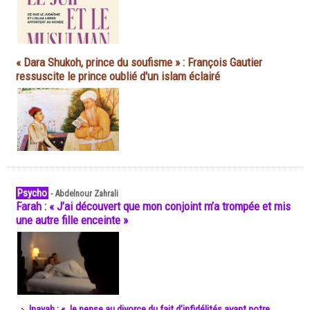
« Dara Shukoh, prince du soufisme » : François Gautier
ressuscite le prince oublié d'un islam éclairé
Psycho
-
Abdelnour Zahrali
Farah : « J’ai découvert que mon conjoint m’a trompée et mis
une autre fille enceinte »
Inayah : « Je pense au divorce du fait d’infidélités avant notre