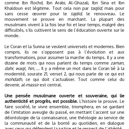
comme Ibn Rochd, Ibn Arabi, Al-Ghazali, Ibn Sina et Ibn
Khaldoun est légitime. Tout cela non par
taqlid
, mais pour
sans cesse œuvrer pour le
tajdid
, le renouveau. Le
mouvement se prouve en marchant. La plupart des
musulmans vivent à la fois leur foi et leur temps, malgré des
difficultés, s’ils cultivent le sens de l’éducation ouverte sur le
monde.
Le Coran et la Sunna se veulent universels et modernes. Bien
compris, ils ne s’opposent pas à l’évolution et aux
transformations, pour assumer la marche du temps. Il y a une
dizaine de mots qui nous parlent du temps comme
zaman
,
dahr
,
waqt
,
hin
, … Il y a même un mot dans le Coran lié à la
modernité, sourate 21, verset 2, qui nous parle de ce qui est
mohdath
, ce qui doit s’actualiser. Tout comme celui du
devenir,
al-massir
est central.
Une pensée musulmane ouverte et souveraine, qui lie
authenticité et progrès, est possible.
L’histoire le prouve. Le
faire société, le vivre ensemble, triomphera, en se gardant
de l’imitation aveugle du passé, en mettant l’accent sur une
déontologie de la connaissance, une théologie au service de
la communauté et de la bonté au quotidien, en dialogue
avec ceux qui défendent la justice et le respect de l’altérité.