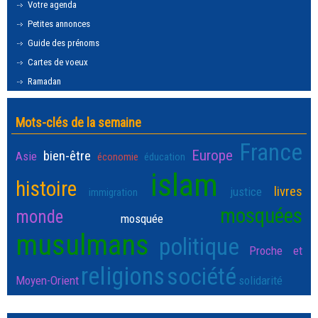
Votre agenda
Petites annonces
Guide des prénoms
Cartes de voeux
Ramadan
Mots-clés de la semaine
France
Europe
bien-être
Asie
économie
éducation
islam
histoire
livres
justice
immigration
mosquées
monde
mosquée
musulmans
politique
Proche et
religions
société
Moyen-Orient
solidarité