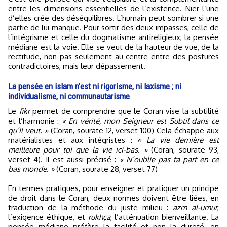
entre les dimensions essentielles de l’existence. Nier l’une
d’elles crée des déséquilibres. L’humain peut sombrer si une
partie de lui manque. Pour sortir des deux impasses, celle de
l’intégrisme et celle du dogmatisme antireligieux, la pensée
médiane est la voie. Elle se veut de la hauteur de vue, de la
rectitude, non pas seulement au centre entre des postures
contradictoires, mais leur dépassement.
La pensée en islam n'est ni rigorisme, ni laxisme ; ni
individualisme, ni communautarisme
Le
fikr
permet de comprendre que le Coran vise la subtilité
et l’harmonie :
« En vérité, mon Seigneur est Subtil dans ce
qu’Il veut. »
(Coran, sourate 12, verset 100) Cela échappe aux
matérialistes et aux intégristes :
« La vie dernière est
meilleure pour toi que la vie ici-bas. »
(Coran, sourate 93,
verset 4). Il est aussi précisé :
« N’oublie pas ta part en ce
bas monde. »
(Coran, sourate 28, verset 77)
En termes pratiques, pour enseigner et pratiquer un principe
de droit dans le Coran, deux normes doivent être liées, en
traduction de la méthode du juste milieu :
azm al-umur
,
l’exigence éthique, et
rukhça
, l’atténuation bienveillante. La
pensée médiane préfère la facilité et non la dureté, en