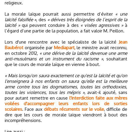
religieux.
La morale laïque pourrait aussi permettre d’éviter
« une
laïcité falsifiée »
, des
« dérives très éloignées de l’esprit de la
laïcité »
qui peuvent conduire à des
« visées agressives »
à
l’égard d’une partie de la population, a fait valoir M. Peillon.
Lors d'une rencontre avec le spécialiste de la laïcité
Jean
Baubérot
organisée par
Mediapart
, le ministre avait reconnu,
en octobre 2012,
« une dérive de la laïcité devenue une arme
anti-musulmans et un instrument du racisme »
, souhaitant
que le cours de morale laïque en vienne à bout.
« Mais lorsqu'on saura exactement ce qu'est la laïcité et qu'on
l'enseignera à nos enfants on saura qu'elle est la meilleure
arme contre tous les dogmatismes, toutes les orthodoxies,
toutes les violences, tous les mépris »
, avait-il ajouté, sans
pour autant remettre en cause
l'interdiction faite aux mères
voilées d'accompagner leurs enfants lors de sorties
scolaires
. Face aux
débats récurrents sur le voile
, difficile de
dire que les cours de morale laïque viendront à bout des
incompréhensions.
Lire aussi :