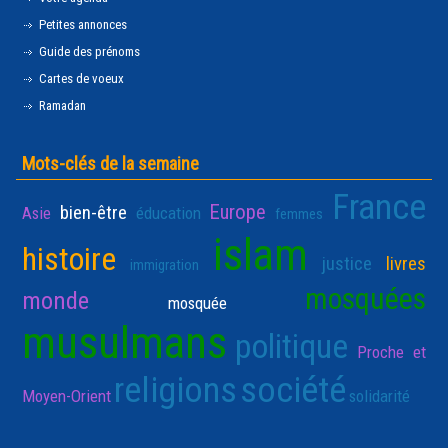
Petites annonces
Guide des prénoms
Cartes de voeux
Ramadan
Mots-clés de la semaine
France
Europe
bien-être
Asie
éducation
femmes
islam
histoire
justice
livres
immigration
mosquées
monde
mosquée
musulmans
politique
Proche et
religions
société
Moyen-Orient
solidarité