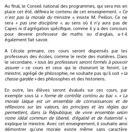
Au final, le Conseil national des programmes, qui sera mis en
place cet été, définira le contenu de cet enseignement.
« Ce
n’est pas la morale du ministre »
, insiste M. Peillon. Ce ne
sera
« pas une discipline »
, au sens où il n’y aura pas de
Capes ni d’agrégation spécifique, comme il y a des concours
pour devenir professeur de maths ou d’anglais, a-t-il
également fait savoir.
A l’école primaire, ces cours seront dispensés par les
professeurs des écoles, comme le reste des matières. Dans
le secondaire,
« tous les professeurs seront formés à pouvoir
assurer »
ce cours et ceux qui le choisiront le feront. Le
ministre, agrégé de philosophie, ne souhaite pas qu’il soit
« la
chasse gardée »
des philosophes et des historiens.
En outre, les élèves seront évalués sur ces cours, par
exemple sous la
« forme de contrôle continu au bac »
.
« La
morale laïque est un ensemble de connaissances et de
réflexions sur les valeurs, les principes et les règles qui
permettent, dans la République, de vivre ensemble selon
notre idéal commun de liberté, d'égalité et de fraternité »
,
explique le ministre. Avec cet enseignement, il souhaite ainsi
démontrer qu’une morale existe même sans caractère