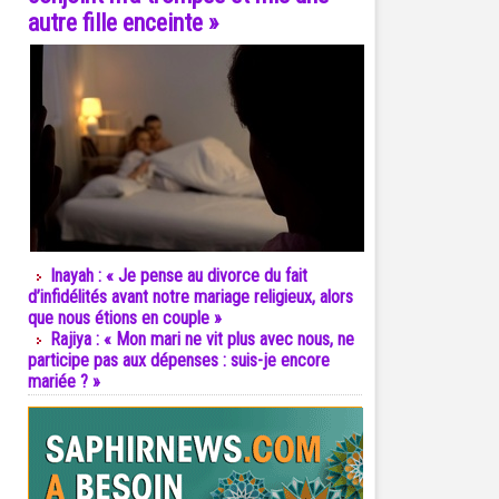
autre fille enceinte »
Inayah : « Je pense au divorce du fait
d’infidélités avant notre mariage religieux, alors
que nous étions en couple »
Rajiya : « Mon mari ne vit plus avec nous, ne
participe pas aux dépenses : suis-je encore
mariée ? »