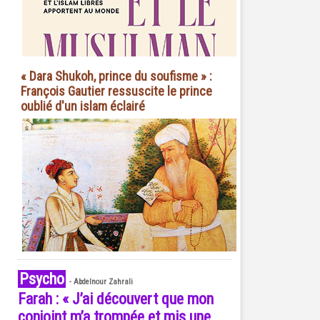
« Dara Shukoh, prince du soufisme » :
François Gautier ressuscite le prince
oublié d'un islam éclairé
Psycho
-
Abdelnour Zahrali
Farah : « J’ai découvert que mon
conjoint m’a trompée et mis une