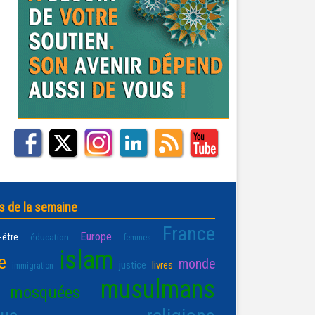
s de la semaine
France
Europe
-être
éducation
femmes
islam
e
monde
justice
livres
immigration
musulmans
mosquées