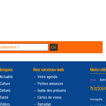
briques
Nos services web
Mots-clé
Actualité
Votre agenda
bien
Asie
Culture
Petites annonces
histoir
Débats
Guide des prénoms
Santé
Cartes de voeux
mosquée
Vidéos
Ramadan