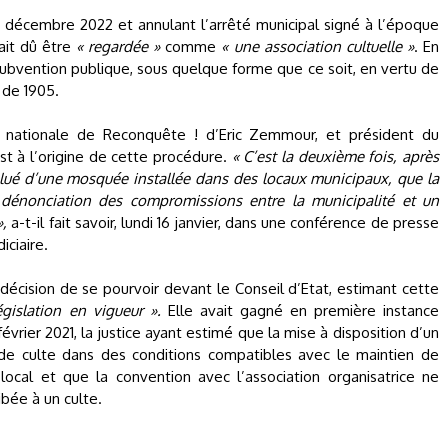
n décembre 2022 et annulant l’arrêté municipal signé à l’époque
rait dû être
« regardée »
comme
« une association cultuelle »
. En
ubvention publique, sous quelque forme que ce soit, en vertu de
t de 1905.
n nationale de Reconquête ! d’Eric Zemmour, et président du
st à l’origine de cette procédure.
« C’est la deuxième fois, après
alué d’une mosquée installée dans des locaux municipaux, que la
dénonciation des compromissions entre la municipalité et un
»,
a-t-il fait savoir, lundi 16 janvier, dans une conférence de presse
iciaire.
 décision de se pourvoir devant le Conseil d’Etat, estimant cette
égislation en vigueur ».
Elle avait gagné en première instance
février 2021, la justice ayant estimé que la mise à disposition d’un
é de culte dans des conditions compatibles avec le maintien de
 local et que la convention avec l’association organisatrice ne
hibée à un culte.