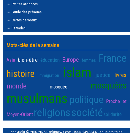
Petites annonces
Guide des prénoms
Cartes de voeux
Ramadan
Mots-clés de la semaine
France
Europe
bien-être
Asie
éducation
femmes
islam
histoire
justice
livres
immigration
mosquées
monde
mosquée
musulmans
politique
Proche et
religions
société
Moyen-Orient
solidarité
copyright © 2002-2025 Saphirnews.com - ISSN 2497-3432 - tous droits de