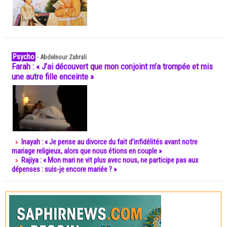
Psycho
-
Abdelnour Zahrali
Farah : « J’ai découvert que mon conjoint m’a trompée et mis
une autre fille enceinte »
Inayah : « Je pense au divorce du fait d’infidélités avant notre
mariage religieux, alors que nous étions en couple »
Rajiya : « Mon mari ne vit plus avec nous, ne participe pas aux
dépenses : suis-je encore mariée ? »