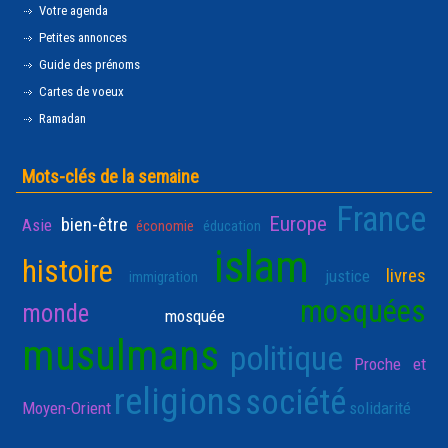
Votre agenda
Petites annonces
Guide des prénoms
Cartes de voeux
Ramadan
Mots-clés de la semaine
France
Europe
bien-être
Asie
économie
éducation
islam
histoire
livres
justice
immigration
mosquées
monde
mosquée
musulmans
politique
Proche et
religions
société
Moyen-Orient
solidarité