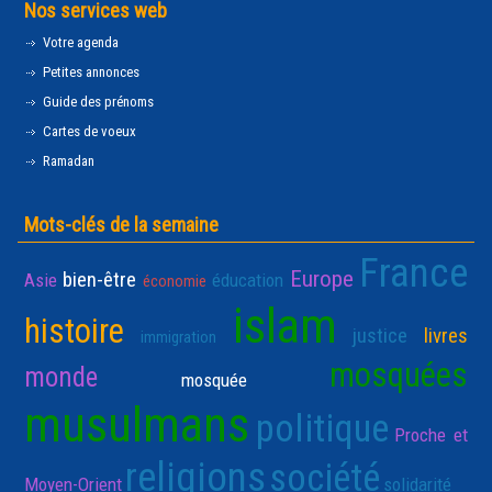
Nos services web
Votre agenda
Petites annonces
Guide des prénoms
Cartes de voeux
Ramadan
Mots-clés de la semaine
France
Europe
bien-être
Asie
éducation
économie
islam
histoire
justice
livres
immigration
mosquées
monde
mosquée
musulmans
politique
Proche et
religions
société
Moyen-Orient
solidarité