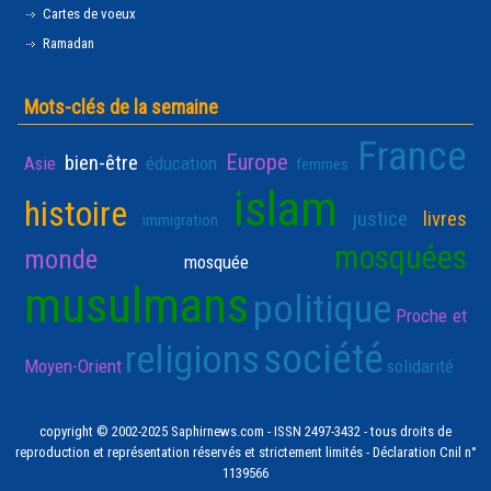
Cartes de voeux
Ramadan
Mots-clés de la semaine
France
Europe
bien-être
Asie
éducation
femmes
islam
histoire
justice
livres
immigration
mosquées
monde
mosquée
musulmans
politique
Proche et
société
religions
Moyen-Orient
solidarité
copyright © 2002-2025 Saphirnews.com - ISSN 2497-3432 - tous droits de
reproduction et représentation réservés et strictement limités - Déclaration Cnil n°
1139566