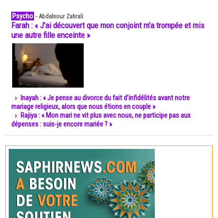
Psycho
-
Abdelnour Zahrali
Farah : « J’ai découvert que mon conjoint m’a trompée et mis
une autre fille enceinte »
Inayah : « Je pense au divorce du fait d’infidélités avant notre
mariage religieux, alors que nous étions en couple »
Rajiya : « Mon mari ne vit plus avec nous, ne participe pas aux
dépenses : suis-je encore mariée ? »