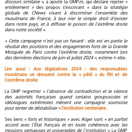
discours similaire »
, a ajouté la GMP.m, qui déclare rejeter
«
entièrement »
des propos s'inscrivant
« dans la stratégie
globale de CNews visant à discriminer l’ensemble des
musulmans de France, à leur nier le simple droit d’exister
dans notre pays, et à diffuser le poison de l’extrême droite
dans notre société »
.
« Cette campagne n’est pas un hasard : elle est en partie le
résultat des positions et des engagements forts de la Grande
Mosquée de Paris contre l’extrême droite, notamment lors
des dernières élections de juin et juillet 2024 »
, estime-t-elle.
Lire aussi : Aux législatives 2024 : des responsables
musulmans se dressent contre le « péril » du RN et de
l’extrême droite
La GMP regretter
« l’absence de contradiction et le silence
des autorités françaises quand certains groupuscules et
idéologues extrémistes mènent une campagne sournoise
pour tenter de déstabiliser »
l'institution centenaire.
Ses liens
« forts et historiques »
avec Alger sont
« en parfait
accord avec l’État français et en toute cohérence avec les
missions vertueuses et universelles de l’institution »
. La GMP