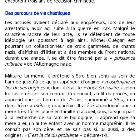
encourent trois ans de réclusion criminelle.
Des parcours de vie chaotiques
Les accusés avaient déclaré aux enquêteurs, lors de leur
arrestation, avoir agi suite à la guerre en Irak. Malgré le
caractère raciste de leur acte, ils se défendent de toute
idéologie les poussant à agir ainsi. Michel Guégan est
pourtant un collectionneur de croix gammées, de chants
nazis, d’affiches d'Hitler et a été membre du Front national
durant une année. Il se dit être fasciné par la
« puissance
militaire »
de l'Allemagne nazie.
Militaire lui-même, il prétend s’être bien senti au sein de
l’armée jusqu’à ce qu’un supérieur d’origine
« musulmane et
fier de ses origines »,
dont il était le
« bouc émissaire »
selon
lui, fasse résilier son contrat. Cependant, au fil du procès, on
apprend que cet homme de 25 ans, surnommé
« SS »
, a un
demi frère
« métis »
, maghrébin. Il a été abandonné par sa
mère très tôt et placé en famille d’accueil, puis, lorsqu’il part
à la recherche de sa famille biologique, il apprend que sa
mère a eu un autre enfant avec un homme maghrébin. Il ne
connaît pas son père, et ne sais pas si, lui aussi, a des
origines.
« C’est la clé du problème »
, déclare-t-il.