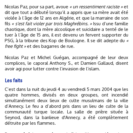
Nicolas Paz, pour sa part, avoue
« un ressentiment raciste »
et
dit que tout a débuté lorsqu’il a appris que sa mère avait été
violée à l’âge de 12 ans en Algérie, et que la marraine de son
fils
« s'est fait violer par trois Maghrébins. »
Issu d’une famille
chaotique, dont la mère alcoolique et suicidaire a tenté de le
tuer à l’âge de 15 ans, il est devenu un fervent supporter du
PSG, à la tribune des Kop de Boulogne. Il se dit adepte du
«
free fight »
et des bagarres de rue.
Nicolas Paz et Michel Guégan, accompagné de leur deux
complices, le caporal Anthony S., et Damien Gallaud, disent
avoir agi pour lutter contre l’invasion de l’islam.
Les faits
C’est dans la nuit du jeudi 4 au vendredi 5 mars 2004 que les
quatre hommes, divisés en deux groupes, ont incendié
simultanément deux lieux de culte musulmans de la ville
d’Annecy. Le feu a d’abord pris dans un lieu de culte de la
communauté turque locale. La salle de prière située à
Seynod, dans la banlieue d'Annecy, a été complètement
détruite par les flammes.