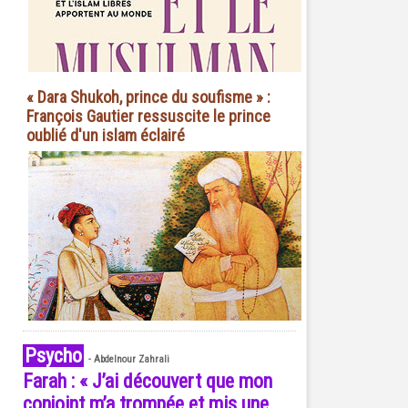
« Dara Shukoh, prince du soufisme » :
François Gautier ressuscite le prince
oublié d'un islam éclairé
Psycho
-
Abdelnour Zahrali
Farah : « J’ai découvert que mon
conjoint m’a trompée et mis une