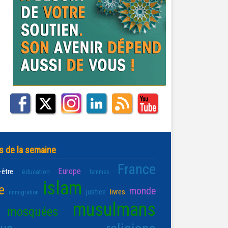
s de la semaine
France
Europe
-être
éducation
femmes
islam
e
monde
justice
livres
immigration
musulmans
mosquées