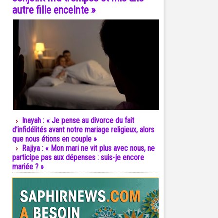
autre fille enceinte »
Inayah : « Je pense au divorce du fait
d’infidélités avant notre mariage religieux, alors
que nous étions en couple »
Rajiya : « Mon mari ne vit plus avec nous, ne
participe pas aux dépenses : suis-je encore
mariée ? »