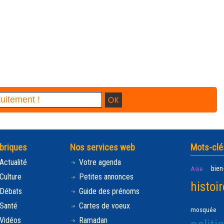
briques
Nos services web
Mots-clé
Actualité
Votre agenda
bien
Asie
Culture
Petites annonces
histoir
Débats
Guide des prénoms
Santé
Cartes de voeux
mosquée
Vidéos
Ramadan