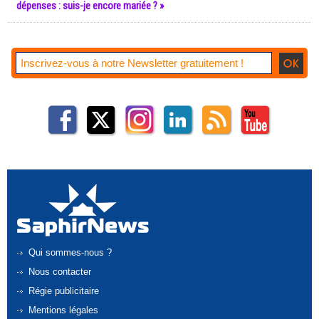
dépenses : suis-je encore mariée ? »
Qui sommes-nous ?
Nous contacter
Régie publicitaire
Mentions légales