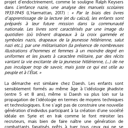
projet d’endoctrinement, comme le souligne Ralph Keysers
dans
L’enfance nazie, une analyse des manuels scolaires
1933-1945
(L’Harmattan, 2017) :
« Par le biais des livres
d’apprentissage de la lecture (et du calcul), les enfants sont
préparés à leur future mission dans la communauté
nationale. Les livres sont caractérisés par une image du
quotidien (où trônent drapeaux à la croix gammée et
symboles nazis, drapeaux de la jeunesse hitlérienne, salut
nazi etc.), par une militarisation (la présence de nombreuses
illustrations d’hommes et femmes à un moindre degré en
uniformes et les jouets à caractère militaire, par des récits
vantant la vie excitante de la jeunesse hitlérienne, (…) de ne
pas inculquer trop de savoir, mais juste ce qui est utile au
peuple et à l’État. »
La démarche est similaire chez Daesh. Les enfants sont
sensiblement formés au même âge à l’idéologie jihadiste
(entre 5 et 8 ans), même si Daesh va plus loin sur la
propagation de l’idéologie en termes de moyens techniques
et technologiques. Il ne s’agit pas de construire une nouvelle
génération d’individus participant à la création d’une société
idéale en Syrie et en Irak comme le font miroiter les
recruteurs, mais bien de faire naître une génération de
combattants fanatisés prêts à tuer tous ceux qui ne se