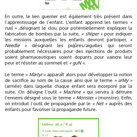
En outre, le lien guerrier est également très présent dans
l’apprentissage de l’enfant. L’enfant apprend les termes
«
nail »
,désignant le clou, pour potentiellement expliquer la
fabrication de bombes par la suite,
« sNiper »
pour indiquer
les missions auxquelles les enfants devront participer,
«
Needle »
désignant les piqûres/aiguilles qui seront
probablement nécessaires pour des injections de produits
soient pharmaceutiques soient dopants pour vaincre leur
peur et résister au sommeil et
« guN »
.
Le terme
« Martyr »
apparaît alors pour développer la notion
de sacrifice au nom de la cause ainsi que le terme
« arMy »
(armée) dans laquelle chaque enfant sera incorporé par la
suite. On désigne l’outil
« Machine »
qui servira à détruire
l’ennemi désigné sous le terme
« Monster »
(monstre). Enfin,
on introduit l’outil de propagande par le
« Net »
auprès des
enfants pour favoriser la propagande future.