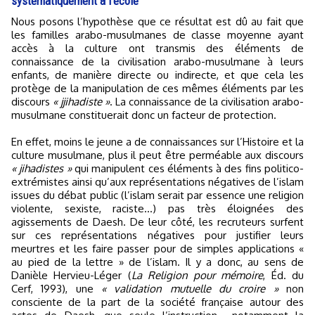
systématiquement à l’école
Nous posons l’hypothèse que ce résultat est dû au fait que
les familles arabo-musulmanes de classe moyenne ayant
accès à la culture ont transmis des éléments de
connaissance de la civilisation arabo-musulmane à leurs
enfants, de manière directe ou indirecte, et que cela les
protège de la manipulation de ces mêmes éléments par les
discours
« jjihadiste »
. La connaissance de la civilisation arabo-
musulmane constituerait donc un facteur de protection.
En effet, moins le jeune a de connaissances sur l’Histoire et la
culture musulmane, plus il peut être perméable aux discours
« jihadistes »
qui manipulent ces éléments à des fins politico-
extrémistes ainsi qu’aux représentations négatives de l’islam
issues du débat public (l’islam serait par essence une religion
violente, sexiste, raciste...) pas très éloignées des
agissements de Daesh. De leur côté, les recruteurs surfent
sur ces représentations négatives pour justifier leurs
meurtres et les faire passer pour de simples applications «
au pied de la lettre » de l’islam. Il y a donc, au sens de
Danièle Hervieu-Léger (
La Religion pour mémoire
, Éd. du
Cerf, 1993), une
« validation mutuelle du croire »
non
consciente de la part de la société française autour des