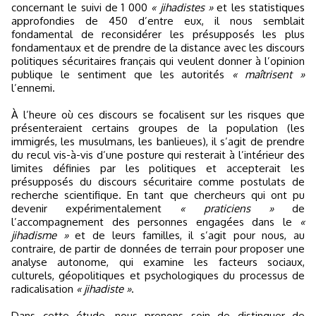
concernant le suivi de 1 000
« jihadistes »
et les statistiques
approfondies de 450 d’entre eux, il nous semblait
fondamental de reconsidérer les présupposés les plus
fondamentaux et de prendre de la distance avec les discours
politiques sécuritaires français qui veulent donner à l’opinion
publique le sentiment que les autorités
« maîtrisent »
l’ennemi.
À l’heure où ces discours se focalisent sur les risques que
présenteraient certains groupes de la population (les
immigrés, les musulmans, les banlieues), il s’agit de prendre
du recul vis-à-vis d’une posture qui resterait à l’intérieur des
limites définies par les politiques et accepterait les
présupposés du discours sécuritaire comme postulats de
recherche scientifique. En tant que chercheurs qui ont pu
devenir expérimentalement
« praticiens »
de
l’accompagnement des personnes engagées dans le
«
jihadisme »
et de leurs familles, il s’agit pour nous, au
contraire, de partir de données de terrain pour proposer une
analyse autonome, qui examine les facteurs sociaux,
culturels, géopolitiques et psychologiques du processus de
radicalisation
« jihadiste »
.
Dans cette étude, nous prenons soin de distinguer de