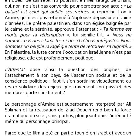
en odeur de sainteté, n’a pourtant en rien téléguidé Siham,
qui, non, ne s’est pas convertie pour perpétrer son acte :
« Le
bâtard est celui qui oublie ses racines »
, reproche-t-on à
Amine, qui n’est pas retourné à Naplouse depuis une dizaine
d’années. Le prêtre palestinien, dans son église baignée par
le calme et la sérénité, approuve l’attentat :
« Ta femme est
morte pour ta rédemption »
, lui signifie-t-il.
« Nous ne
sommes pas des islamistes ni des chrétiens intégristes. Nous
sommes un peuple ravagé qui tente de retrouver sa dignité. »
En Palestine, la lutte contre l’occupation israélienne n’est pas
religieuse, elle est profondément politique.
L’Attentat
pose ainsi la question des origines, de
l’attachement à son pays, de l’ascension sociale et de la
conscience politique : faut-il s’en sortir individuellement ou
rester solidaire des enjeux que traversent son pays et des
membres qui le constituent ?
Le personnage d’Amine est superbement interprété par Ali
Suliman et la réalisation de Ziad Doueiri rend bien la force
dramatique du sujet, sans pathos, plongeant dans l’intériorité
même du personnage principal.
Parce que le film a été en partie tourné en Israël et avec un