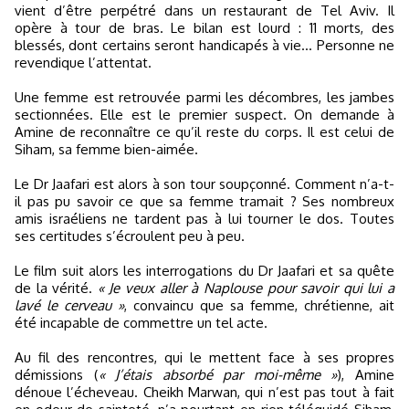
vient d’être perpétré dans un restaurant de Tel Aviv. Il
opère à tour de bras. Le bilan est lourd : 11 morts, des
blessés, dont certains seront handicapés à vie… Personne ne
revendique l’attentat.
Une femme est retrouvée parmi les décombres, les jambes
sectionnées. Elle est le premier suspect. On demande à
Amine de reconnaître ce qu’il reste du corps. Il est celui de
Siham, sa femme bien-aimée.
Le Dr Jaafari est alors à son tour soupçonné. Comment n’a-t-
il pas pu savoir ce que sa femme tramait ? Ses nombreux
amis israéliens ne tardent pas à lui tourner le dos. Toutes
ses certitudes s’écroulent peu à peu.
Le film suit alors les interrogations du Dr Jaafari et sa quête
de la vérité.
« Je veux aller à Naplouse pour savoir qui lui a
lavé le cerveau »
, convaincu que sa femme, chrétienne, ait
été incapable de commettre un tel acte.
Au fil des rencontres, qui le mettent face à ses propres
démissions (
« J’étais absorbé par moi-même »
), Amine
dénoue l’écheveau. Cheikh Marwan, qui n’est pas tout à fait