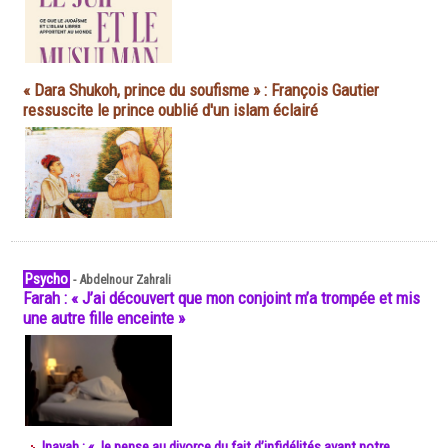
« Dara Shukoh, prince du soufisme » : François Gautier
ressuscite le prince oublié d'un islam éclairé
Psycho
-
Abdelnour Zahrali
Farah : « J’ai découvert que mon conjoint m’a trompée et mis
une autre fille enceinte »
Inayah : « Je pense au divorce du fait d’infidélités avant notre