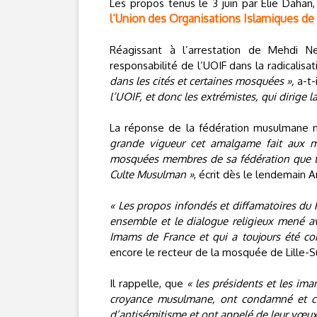
Les propos tenus le 3 juin par Élie Dahan, 
l’Union des Organisations Islamiques de
Réagissant à l’arrestation de Mehdi N
responsabilité de l’UOIF dans la radicalis
dans les cités et certaines mosquées »,
a-t-i
l’UOIF, et donc les extrémistes, qui dirige 
La réponse de la fédération musulmane 
grande vigueur cet amalgame fait aux
mosquées membres de sa fédération que tr
Culte Musulman »
, écrit dès le lendemain 
« Les propos infondés et diffamatoires du 
ensemble et le dialogue religieux mené av
Imams de France et qui a toujours été co
encore le recteur de la mosquée de Lille-S
Il rappelle, que
« les présidents et les i
croyance musulmane, ont condamné et co
d’antisémitisme et ont appelé de leur vœux 