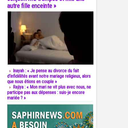
autre fille enceinte »
Inayah : « Je pense au divorce du fait
d’infidélités avant notre mariage religieux, alors
que nous étions en couple »
Rajiya : « Mon mari ne vit plus avec nous, ne
participe pas aux dépenses : suis-je encore
mariée ? »