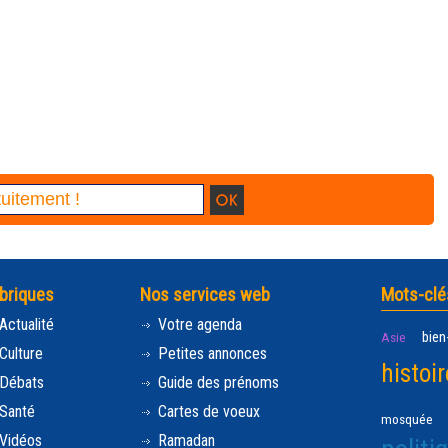
briques
Nos services web
Mots-clé
Actualité
Votre agenda
bien
Asie
Culture
Petites annonces
histoir
Débats
Guide des prénoms
Santé
Cartes de voeux
mosquée
Vidéos
Ramadan