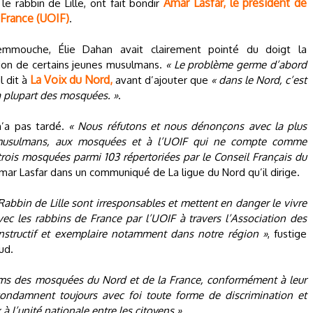
Amar Lasfar, le président de
le rabbin de Lille, ont fait bondir
 France (UOIF)
.
emmouche, Élie Dahan avait clairement pointé du doigt la
ation de certains jeunes musulmans.
« Le problème germe d’abord
La Voix du Nord,
l dit à
avant d’ajouter que
« dans le Nord, c’est
la plupart des mosquées. »
.
n’a pas tardé.
« Nous réfutons et nous dénonçons avec la plus
 musulmans, aux mosquées et à l’UOIF qui ne compte comme
ois mosquées parmi 103 répertoriées par le Conseil Français du
Amar Lasfar dans un communiqué de La ligue du Nord qu’il dirige.
Rabbin de Lille sont irresponsables et mettent en danger le vivre
ec les rabbins de France par l’UOIF à travers l’Association des
nstructif et exemplaire notamment dans notre région »
, fustige
ud.
mams des mosquées du Nord et de la France, conformément à leur
ndamnent toujours avec foi toute forme de discrimination et
à l’unité nationale entre les citoyens »
.