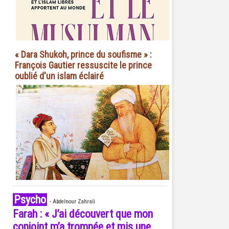
« Dara Shukoh, prince du soufisme » :
François Gautier ressuscite le prince
oublié d'un islam éclairé
Psycho
-
Abdelnour Zahrali
Farah : « J’ai découvert que mon
conjoint m’a trompée et mis une