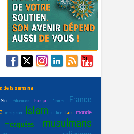
s de la semaine
France
Europe
-être
éducation
femmes
islam
e
monde
justice
livres
immigration
musulmans
mosquées