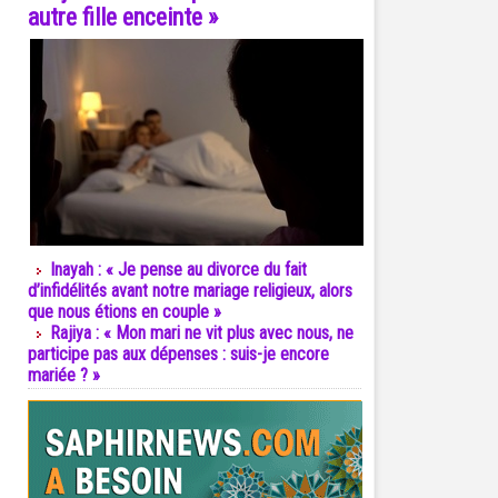
autre fille enceinte »
Inayah : « Je pense au divorce du fait
d’infidélités avant notre mariage religieux, alors
que nous étions en couple »
Rajiya : « Mon mari ne vit plus avec nous, ne
participe pas aux dépenses : suis-je encore
mariée ? »