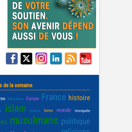
s de la semaine
France
histoire
Europe
être
éducation
islam
monde
livres
x
justice
mosquée
musulmans
politique
ées
religions