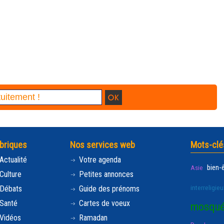
briques
Nos services web
Mots-clé
Actualité
Votre agenda
bien-
Asie
Culture
Petites annonces
interreligieu
Débats
Guide des prénoms
Santé
Cartes de voeux
mosqu
Vidéos
Ramadan