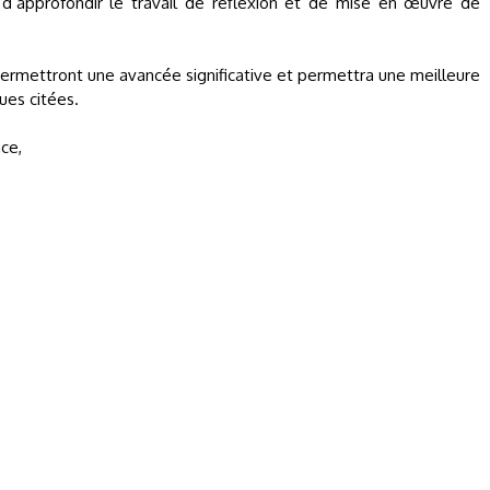
n d’approfondir le travail de réflexion et de mise en œuvre de
ermettront une avancée significative et permettra une meilleure
es citées.
ce,