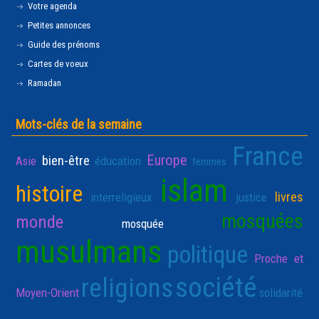
Votre agenda
Petites annonces
Guide des prénoms
Cartes de voeux
Ramadan
Mots-clés de la semaine
France
Europe
bien-être
Asie
éducation
femmes
islam
histoire
livres
interreligieux
justice
mosquées
monde
mosquée
musulmans
politique
Proche et
société
religions
Moyen-Orient
solidarité