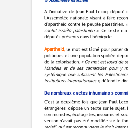
© Assemblée nationale
A l’initiative de Jean-Paul Lecoq, déput
l’Assemblée nationale visant à faire reconn
d’apartheid contre le peuple palestinien,
«
conflit israélo palestinien »
. Ce texte n’a
députés présents dans l’hémicycle.
Apartheid,
le mot est lâché pour parler de
politiques et une population spoliée depui
de la colonisation.
« Ce mot est lourd de s
Mandela et de ses camarades pour y mettr
systémique que subissent les Palestini
institutions internationales »
, défend le di
De nombreux « actes inhumains » comm
C’est la deuxième fois que Jean-Paul Lecoq
étrangères, dépose un texte sur le sujet.
communistes, écologistes, insoumis et soc
version n’avait pas été modifiée sur le fo
racial", qui est reconnu dans le droit intern