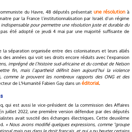
une résolution
é communiste du Havre, 48 députés présentait
à
aitre par la France l’institutionnalisation par Israël d’un régime
 indispensable pour permettre une résolution juste et durable du
 pas été adopté ce jeudi 4 mai par une majorité suffisante de
 la séparation organisée entre des colonisateurs et leurs alliés
s des années qui voit ses droits encore réduits avec l'expansion
ens, imprégné de l’histoire sud-africaine et du combat de Nelson
e fin, mais l’apartheid définit bien aujourd’hui la violence
ens, comme le prouvent les nombreux rapports des ONG et des
éditorial
recteur de L'Humanité Fabien Gay dans un
.
is
, qui est aussi le vice-président de la commission des Affaires
 En juillet 2022, une première version défendue par des députés
ialistes avait suscité des échanges électriques. Cette deuxième
nd.
« Nous avons modifié quelques expressions, comme "groupe
ational mais pas dans le droit français, et qui a pu heurter certains