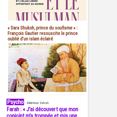
« Dara Shukoh, prince du soufisme » :
François Gautier ressuscite le prince
oublié d'un islam éclairé
Psycho
-
Abdelnour Zahrali
Farah : « J’ai découvert que mon
conjoint m’a trompée et mis une