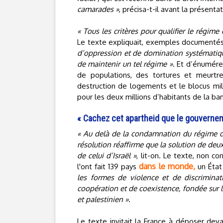
camarades »
, précisa-t-il avant la présenta
« Tous les critères pour qualifier le régime
Le texte expliquait, exemples documentés
d’oppression et de domination systématique
de maintenir un tel régime »
. Et d’énumér
de populations, des tortures et meurtres
destruction de logements et le blocus milit
pour les deux millions d’habitants de la b
« Cachez cet apartheid que le gouverneme
« Au delà de la condamnation du régime d’a
résolution réaffirme que la solution de deu
de celui d’Israël »
, lit-on. Le texte, non c
dans le monde,
l'ont fait 139 pays
un État
les formes de violence et de discriminat
coopération et de coexistence, fondée sur l
et palestinien »
.
Le texte invitait la France à déposer dev