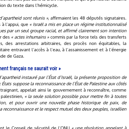
tion du texte dans l’hémicycle.
 d’apartheid sont réunis »
, affirmaient les 48 députés signataires.
 à l’appui, que
« Israël a mis en place un régime institutionnalisé
s par un seul groupe racial, et affirmé clairement son intention
er des
« actes inhumains »
commis par la force tels des transferts
, des arrestations arbitraires, des procès non équitables, la
aire entravant l’accès à l’eau, à l’assainissement et à l’énergie
ande de Gaza.
nt français ne saurait voir »
partheid instauré par l’État d’Israël, la présente proposition de
x États suppose la reconnaissance de l’État de Palestine aux côtés
ontraignant, appelait ainsi le gouvernement à reconnaître, comme
 palestinien,
« la seule solution possible pour mettre fin à toutes
ion, et pour ouvrir une nouvelle phase historique de paix, de
a reconnaissance et le respect mutuel des deux peuples, israélien
ant le Conseil de sécurité de l’ONU
« une résolution appelant à