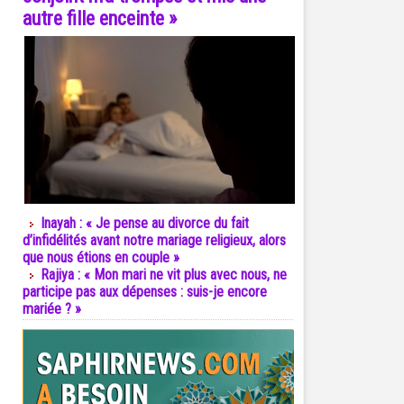
autre fille enceinte »
Inayah : « Je pense au divorce du fait
d’infidélités avant notre mariage religieux, alors
que nous étions en couple »
Rajiya : « Mon mari ne vit plus avec nous, ne
participe pas aux dépenses : suis-je encore
mariée ? »