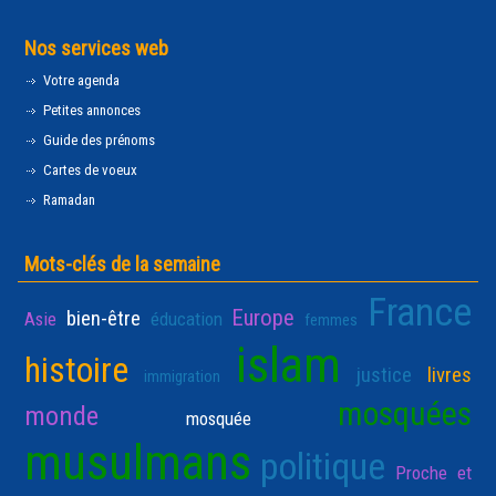
Nos services web
Votre agenda
Petites annonces
Guide des prénoms
Cartes de voeux
Ramadan
Mots-clés de la semaine
France
Europe
bien-être
Asie
éducation
femmes
islam
histoire
justice
livres
immigration
mosquées
monde
mosquée
musulmans
politique
Proche et