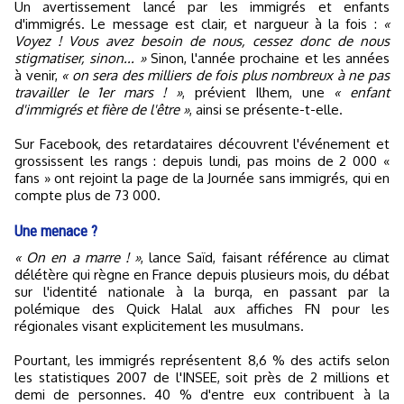
Un avertissement lancé par les immigrés et enfants
d'immigrés. Le message est clair, et nargueur à la fois :
«
Voyez ! Vous avez besoin de nous, cessez donc de nous
stigmatiser, sinon... »
Sinon, l'année prochaine et les années
à venir,
« on sera des milliers de fois plus nombreux à ne pas
travailler le 1er mars ! »
, prévient Ilhem, une
« enfant
d'immigrés et fière de l'être »
, ainsi se présente-t-elle.
Sur Facebook, des retardataires découvrent l'événement et
grossissent les rangs : depuis lundi, pas moins de 2 000 «
fans » ont rejoint la page de la Journée sans immigrés, qui en
compte plus de 73 000.
Une menace ?
« On en a marre ! »
, lance Saïd, faisant référence au climat
délétère qui règne en France depuis plusieurs mois, du débat
sur l'identité nationale à la burqa, en passant par la
polémique des Quick Halal aux affiches FN pour les
régionales visant explicitement les musulmans.
Pourtant, les immigrés représentent 8,6 % des actifs selon
les statistiques 2007 de l'INSEE, soit près de 2 millions et
demi de personnes. 40 % d'entre eux contribuent à la