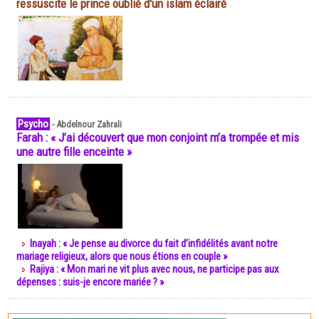
ressuscite le prince oublié d'un islam éclairé
Psycho
-
Abdelnour Zahrali
Farah : « J’ai découvert que mon conjoint m’a trompée et mis
une autre fille enceinte »
Inayah : « Je pense au divorce du fait d’infidélités avant notre
mariage religieux, alors que nous étions en couple »
Rajiya : « Mon mari ne vit plus avec nous, ne participe pas aux
dépenses : suis-je encore mariée ? »