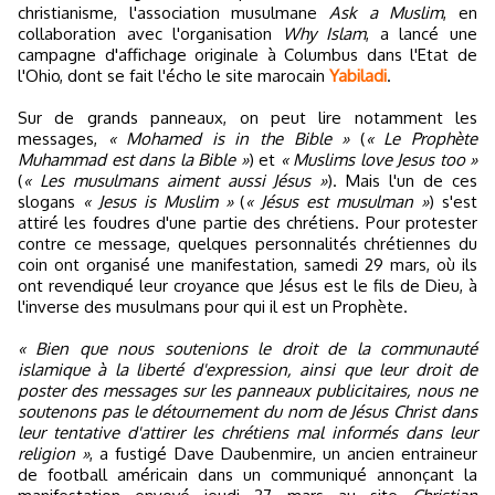
christianisme, l'association musulmane
Ask a Muslim
, en
collaboration avec l'organisation
Why Islam
, a lancé une
campagne d'affichage originale à Columbus dans l'Etat de
l'Ohio, dont se fait l'écho le site marocain
Yabiladi
.
Sur de grands panneaux, on peut lire notamment les
messages,
« Mohamed is in the Bible »
(
« Le Prophète
Muhammad est dans la Bible »
) et
« Muslims love Jesus too »
(
« Les musulmans aiment aussi Jésus »
). Mais l'un de ces
slogans
« Jesus is Muslim »
(
« Jésus est musulman »
) s'est
attiré les foudres d'une partie des chrétiens. Pour protester
contre ce message, quelques personnalités chrétiennes du
coin ont organisé une manifestation, samedi 29 mars, où ils
ont revendiqué leur croyance que Jésus est le fils de Dieu, à
l'inverse des musulmans pour qui il est un Prophète.
« Bien que nous soutenions le droit de la communauté
islamique à la liberté d'expression, ainsi que leur droit de
poster des messages sur les panneaux publicitaires, nous ne
soutenons pas le détournement du nom de Jésus Christ dans
leur tentative d'attirer les chrétiens mal informés dans leur
religion »
, a fustigé Dave Daubenmire, un ancien entraineur
de football américain dans un communiqué annonçant la