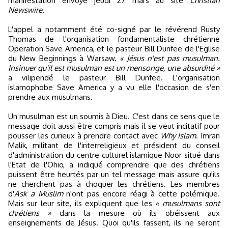
manifestation envoyé jeudi 27 mars au site
Christian
Newswire
.
L'appel a notamment été co-signé par le révérend Rusty
Thomas de l'organisation fondamentaliste chrétienne
Operation Save America, et le pasteur Bill Dunfee de l'Eglise
du New Beginnings à Warsaw.
« Jésus n'est pas musulman.
Insinuer qu'il est musulman est un mensonge, une absurdité »
a vilipendé le pasteur Bill Dunfee. L'organisation
islamophobe Save America y a vu elle l'occasion de s'en
prendre aux musulmans.
Un musulman est un soumis à Dieu. C'est dans ce sens que le
message doit aussi être compris mais il se veut incitatif pour
pousser les curieux à prendre contact avec
Why Islam
. Imran
Malik, militant de l'interreligieux et président du conseil
d'administration du centre culturel islamique Noor situé dans
l'Etat de l'Ohio, a indiqué comprendre que des chrétiens
puissent être heurtés par un tel message mais assure qu'ils
ne cherchent pas à choquer les chrétiens. Les membres
d'
Ask a Muslim
n'ont pas encore réagi à cette polémique.
Mais sur leur site, ils expliquent que les
« musulmans sont
chrétiens »
dans la mesure où ils obéissent aux
enseignements de Jésus. Quoi qu'ils fassent, ils ne seront