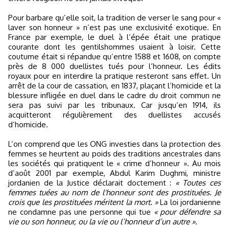
Pour barbare qu’elle soit, la tradition de verser le sang pour «
laver son honneur » n’est pas une exclusivité exotique. En
France par exemple, le duel à l’épée était une pratique
courante dont les gentilshommes usaient à loisir. Cette
coutume était si répandue qu’entre 1588 et 1608, on compte
près de 8 000 duellistes tués pour l’honneur. Les édits
royaux pour en interdire la pratique resteront sans effet. Un
arrêt de la cour de cassation, en 1837, plaçant l’homicide et la
blessure infligée en duel dans le cadre du droit commun ne
sera pas suivi par les tribunaux. Car jusqu’en 1914, ils
acquitteront régulièrement des duellistes accusés
d’homicide.
L’on comprend que les ONG investies dans la protection des
femmes se heurtent au poids des traditions ancestrales dans
les sociétés qui pratiquent le « crime d’honneur ». Au mois
d’août 2001 par exemple, Abdul Karim Dughmi, ministre
jordanien de la Justice déclarait doctement :
« Toutes ces
femmes tuées au nom de l'honneur sont des prostituées. Je
crois que les prostituées méritent la mort. »
La loi jordanienne
ne condamne pas une personne qui tue
« pour défendre sa
vie ou son honneur, ou la vie ou l’honneur d’un autre ».