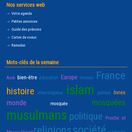
Nos services web
Votre agenda
Petites annonces
Guide des prénoms
Cartes de voeux
Ramadan
Mots-clés de la semaine
France
Europe
bien-être
Asie
éducation
femmes
islam
histoire
livres
interreligieux
justice
mosquées
monde
mosquée
musulmans
politique
Proche et
société
religions