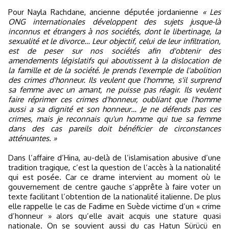
Pour Nayla Rachdane, ancienne députée jordanienne
« Les
ONG internationales développent des sujets jusque-là
inconnus et étrangers à nos sociétés, dont le libertinage, la
sexualité et le divorce… Leur objectif, celui de leur infiltration,
est de peser sur nos sociétés afin d'obtenir des
amendements législatifs qui aboutissent à la dislocation de
la famille et de la société. Je prends l'exemple de l'abolition
des crimes d'honneur. Ils veulent que l'homme, s'il surprend
sa femme avec un amant, ne puisse pas réagir. Ils veulent
faire réprimer ces crimes d'honneur, oubliant que l'homme
aussi a sa dignité et son honneur… Je ne défends pas ces
crimes, mais je reconnais qu'un homme qui tue sa femme
dans des cas pareils doit bénéficier de circonstances
atténuantes. »
Dans l’affaire d’Hina, au-delà de l’islamisation abusive d’une
tradition tragique, c’est la question de l’accès à la nationalité
qui est posée. Car ce drame intervient au moment où le
gouvernement de centre gauche s’apprête à faire voter un
texte facilitant l’obtention de la nationalité italienne. De plus
elle rappelle le cas de Fadime en Suède victime d’un « crime
d’honneur » alors qu’elle avait acquis une stature quasi
nationale. On se souvient aussi du cas Hatun Sürücü en