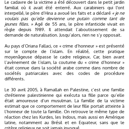
Le cadavre de la victime a été découvert dans le petit jardin
familial où il avait été enterré. Aux carabiniers qui l'ont
interpellé, le père d’Hina a avoué les faits et a déclaré
« je ne
voulais pas qu’elle devienne une putain comme tant de
jeunes filles. »
Agé de 55 ans, le père infanticide vivait en
règle depuis 1989. Il attendait l’aboutissement de sa
demande de naturalisation. Jusqu’alors, rien ne s’y opposait.
Au pays d’Oriana Fallaci, ce « crime d’honneur » est présenté
sur le compte de l’islam. En réalité, cette pratique
moyenâgeuse dépasse le cadre religieux. Car, bien avant
l’avènement de l’islam, la coutume du « crime d’honneur »
était connue dans la société arabe comme dans nombre de
sociétés patriarcales avec des codes de procédure
différents.
Le 30 avril 2005, à Ramallah en Palestine, c’est une famille
chrétienne palestinienne qui exécuta sa fille parce qu’elle
était amoureuse d’un musulman. La famille de la victime
estimait que ce comportement de leur fille portait atteinte à
l’honneur de toute la famille. On retrouve le même type de
réaction chez les Kurdes, les Indous, mais aussi en Amérique
latine, notamment au Brésil et en Equateur, sans que le
critère religieux ne soit jamais invoqué.