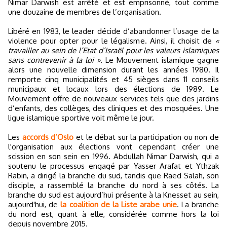
Nimar Darwish est arrêté et est emprisonné, tout comme
une douzaine de membres de l’organisation.
Libéré en 1983, le leader décide d’abandonner l’usage de la
violence pour opter pour le légalisme. Ainsi, il choisit de
«
travailler au sein de l’Etat d’Israël pour les valeurs islamiques
sans contrevenir à la loi »
. Le Mouvement islamique gagne
alors une nouvelle dimension durant les années 1980. Il
remporte cinq municipalités et 45 sièges dans 11 conseils
municipaux et locaux lors des élections de 1989. Le
Mouvement offre de nouveaux services tels que des jardins
d’enfants, des collèges, des cliniques et des mosquées. Une
ligue islamique sportive voit même le jour.
Les
accords d’Oslo
et le débat sur la participation ou non de
l'organisation aux élections vont cependant créer une
scission en son sein en 1996. Abdullah Nimar Darwish, qui a
soutenu le processus engagé par Yasser Arafat et Ythzak
Rabin, a dirigé la branche du sud, tandis que Raed Salah, son
disciple, a rassemblé la branche du nord à ses côtés. La
branche du sud est aujourd’hui présente à la Knesset au sein,
aujourd'hui, de
la coalition de la Liste arabe unie
. La branche
du nord est, quant à elle, considérée comme hors la loi
depuis novembre 2015.