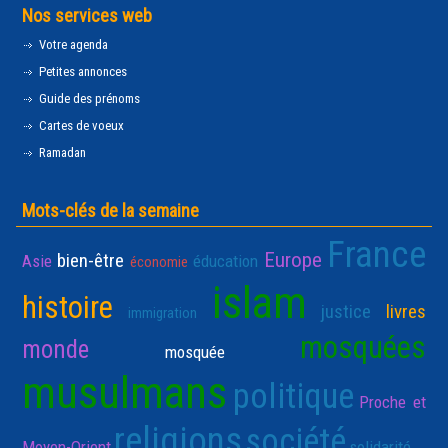
Nos services web
Votre agenda
Petites annonces
Guide des prénoms
Cartes de voeux
Ramadan
Mots-clés de la semaine
France
Europe
bien-être
Asie
éducation
économie
islam
histoire
justice
livres
immigration
mosquées
monde
mosquée
musulmans
politique
Proche et
religions
société
Moyen-Orient
solidarité