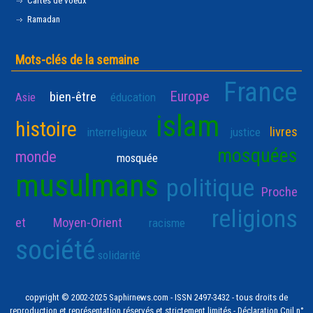
Cartes de voeux
Ramadan
Mots-clés de la semaine
France
Europe
bien-être
Asie
éducation
islam
histoire
livres
interreligieux
justice
mosquées
monde
mosquée
musulmans
politique
Proche
religions
et Moyen-Orient
racisme
société
solidarité
copyright © 2002-2025 Saphirnews.com - ISSN 2497-3432 - tous droits de
reproduction et représentation réservés et strictement limités - Déclaration Cnil n°