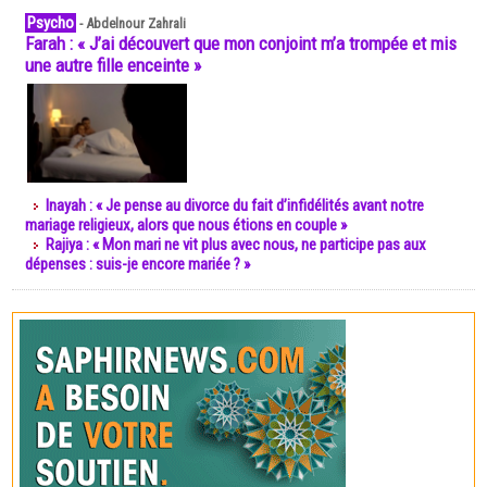
Psycho
-
Abdelnour Zahrali
Farah : « J’ai découvert que mon conjoint m’a trompée et mis
une autre fille enceinte »
Inayah : « Je pense au divorce du fait d’infidélités avant notre
mariage religieux, alors que nous étions en couple »
Rajiya : « Mon mari ne vit plus avec nous, ne participe pas aux
dépenses : suis-je encore mariée ? »