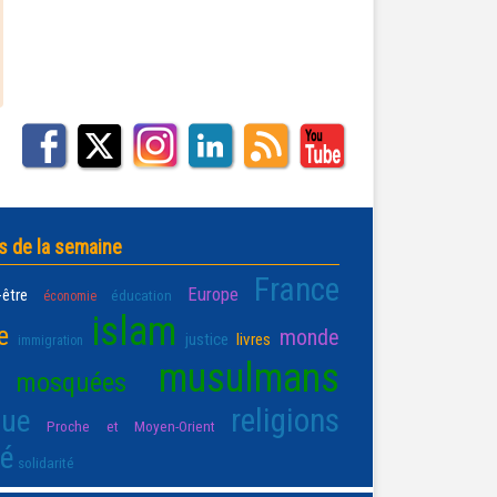
s de la semaine
France
Europe
-être
éducation
économie
islam
e
monde
justice
livres
immigration
musulmans
mosquées
religions
que
Proche et Moyen-Orient
té
solidarité