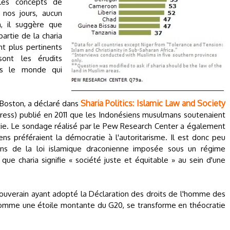
les concepts de
 nos jours, aucun
n, il suggère que
artie de la charia
t plus pertinents
ont les érudits
rs le monde qui
Sharia Politics: Islamic Law and Society
e Boston, a déclaré dans
Press) publié en 2011 que les Indonésiens musulmans soutenaient
atie. Le sondage réalisé par le Pew Research Center a également
s préféraient la démocratie à l'autoritarisme. Il est donc peu
ens de la loi islamique draconienne imposée sous un régime
e que charia signifie « société juste et équitable » au sein d'une
 souverain ayant adopté la Déclaration des droits de l'homme des
comme une étoile montante du G20, se transforme en théocratie