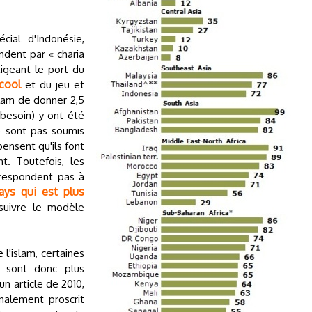
cial d'Indonésie,
dent par « charia
exigeant le port du
alcool
et du jeu et
slam de donner 2,5
besoin) y ont été
e sont pas soumis
pensent qu'ils font
nt. Toutefois, les
rrespondent pas à
ays qui est plus
suivre le modèle
e l'islam, certaines
ne sont donc plus
n article de 2010,
nalement proscrit