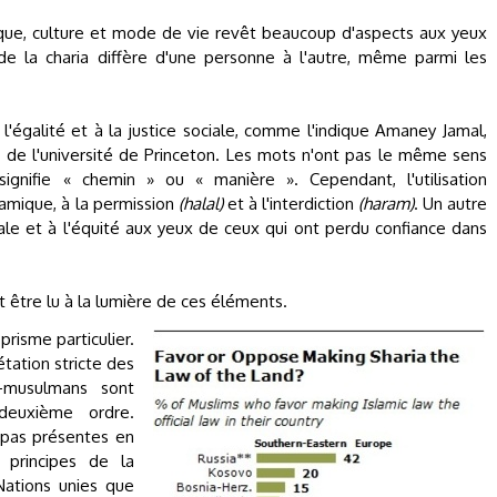
dique, culture et mode de vie revêt beaucoup d'aspects aux yeux
e la charia diffère d'une personne à l'autre, même parmi les
l'égalité et à la justice sociale, comme l'indique Amaney Jamal,
 de l'université de Princeton. Les mots n'ont pas le même sens
ignifie « chemin » ou « manière ». Cependant, l'utilisation
lamique, à la permission
(halal)
et à l'interdiction
(haram)
. Un autre
ciale et à l'équité aux yeux de ceux qui ont perdu confiance dans
 être lu à la lumière de ces éléments.
prisme particulier.
étation stricte des
on-musulmans sont
deuxième ordre.
t pas présentes en
s principes de la
Nations unies que