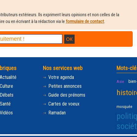
ributeurs extérieurs. Ils expriment leurs opinions et non celles de la
e ou en écrivant à la rédaction via le
formulaire de contact
.
briques
Nos services web
Mots-clé
Actualité
Votre agenda
bien
Asie
Culture
Petites annonces
histoir
Débats
Guide des prénoms
Santé
Cartes de voeux
mosquée
Vidéos
Ramadan
politi
socié