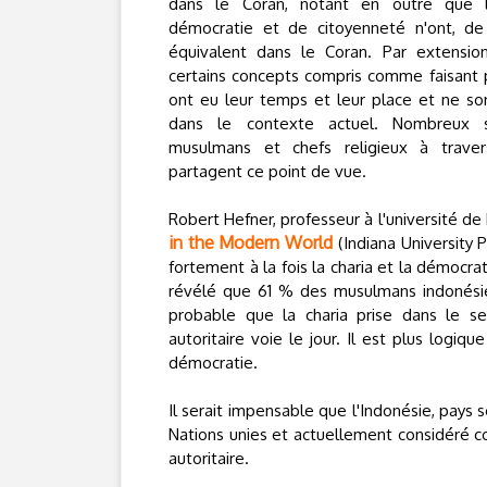
dans le Coran, notant en outre que 
démocratie et de citoyenneté n'ont, de
équivalent dans le Coran. Par extensio
certains concepts compris comme faisant p
ont eu leur temps et leur place et ne son
dans le contexte actuel. Nombreux s
musulmans et chefs religieux à trave
partagent ce point de vue.
Robert Hefner, professeur à l'université d
in the Modern World
(Indiana University 
fortement à la fois la charia et la démocr
révélé que 61 % des musulmans indonésien
probable que la charia prise dans le s
autoritaire voie le jour. Il est plus logiqu
démocratie.
Il serait impensable que l'Indonésie, pays
Nations unies et actuellement considéré 
autoritaire.