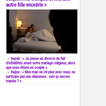
autre fille enceinte »
Inayah : « Je pense au divorce du fait
d’infidélités avant notre mariage religieux, alors
que nous étions en couple »
Rajiya : « Mon mari ne vit plus avec nous, ne
participe pas aux dépenses : suis-je encore
mariée ? »