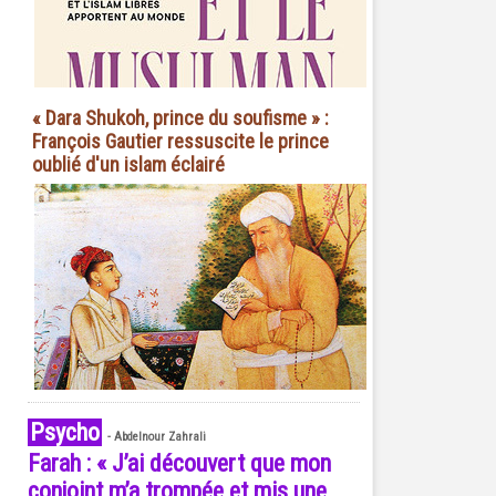
« Dara Shukoh, prince du soufisme » :
François Gautier ressuscite le prince
oublié d'un islam éclairé
Psycho
-
Abdelnour Zahrali
Farah : « J’ai découvert que mon
conjoint m’a trompée et mis une