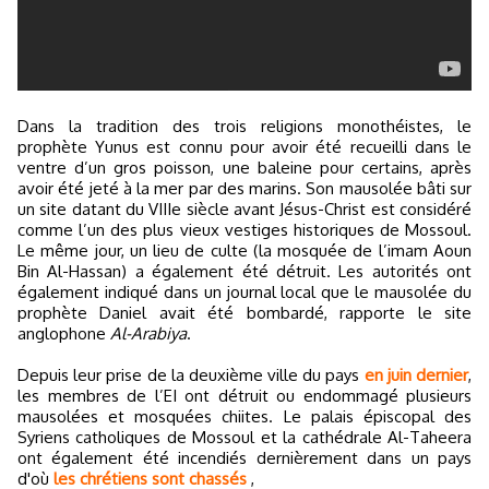
Dans la tradition des trois religions monothéistes, le
prophète Yunus est connu pour avoir été recueilli dans le
ventre d’un gros poisson, une baleine pour certains, après
avoir été jeté à la mer par des marins. Son mausolée bâti sur
un site datant du VIIIe siècle avant Jésus-Christ est considéré
comme l’un des plus vieux vestiges historiques de Mossoul.
Le même jour, un lieu de culte (la mosquée de l’imam Aoun
Bin Al-Hassan) a également été détruit. Les autorités ont
également indiqué dans un journal local que le mausolée du
prophète Daniel avait été bombardé, rapporte le site
anglophone
Al-Arabiya
.
Depuis leur prise de la deuxième ville du pays
en juin dernier
,
les membres de l’EI ont détruit ou endommagé plusieurs
mausolées et mosquées chiites. Le palais épiscopal des
Syriens catholiques de Mossoul et la cathédrale Al-Taheera
ont également été incendiés dernièrement dans un pays
d'où
les chrétiens sont chassés
,