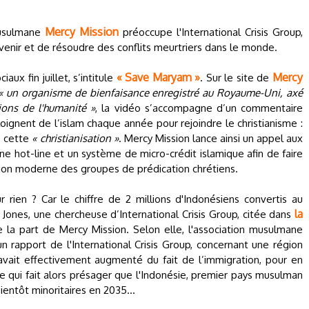
Mercy Mission
musulmane
préoccupe l'International Crisis Group,
enir et de résoudre des conflits meurtriers dans le monde.
« Save Maryam »
Mercy
aux fin juillet, s’intitule
. Sur le site de
« un organisme de bienfaisance enregistré au Royaume-Uni, axé
ions de l'humanité »
, la vidéo s’accompagne d’un commentaire
oignent de l’islam chaque année pour rejoindre le christianisme :
e cette
« christianisation »
. Mercy Mission lance ainsi un appel aux
ne hot-line et un système de micro-crédit islamique afin de faire
on moderne des groupes de prédication chrétiens.
r rien ? Car le chiffre de 2 millions d'Indonésiens convertis au
la
 Jones, une chercheuse d’International Crisis Group, citée dans
 la part de Mercy Mission. Selon elle, l'association musulmane
 rapport de l'International Crisis Group, concernant une région
vait effectivement augmenté du fait de l’immigration, pour en
iffre qui fait alors présager que l'Indonésie, premier pays musulman
entôt minoritaires en 2035...