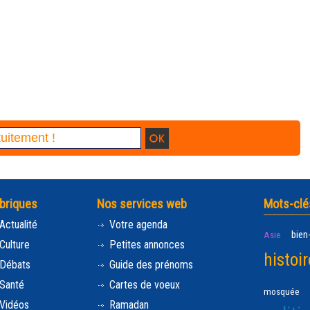
briques
Nos services web
Mots-clé
Actualité
Votre agenda
bien
Asie
Culture
Petites annonces
histoir
Débats
Guide des prénoms
Santé
Cartes de voeux
mosquée
Vidéos
Ramadan