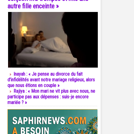
autre fille enceinte »
Inayah : « Je pense au divorce du fait
d’infidélités avant notre mariage religieux, alors
que nous étions en couple »
Rajiya : « Mon mari ne vit plus avec nous, ne
participe pas aux dépenses : suis-je encore
mariée ? »