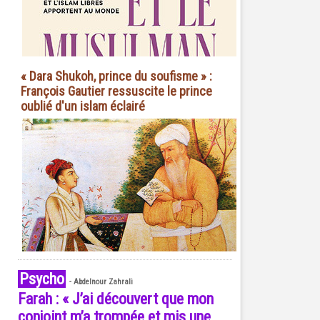
« Dara Shukoh, prince du soufisme » :
François Gautier ressuscite le prince
oublié d'un islam éclairé
Psycho
-
Abdelnour Zahrali
Farah : « J’ai découvert que mon
conjoint m’a trompée et mis une