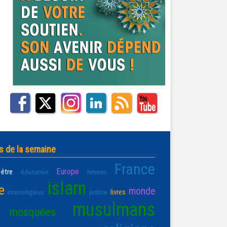
s de la semaine
France
Europe
-être
éducation
femmes
islam
e
monde
livres
interreligieux
justice
musulmans
mosquées