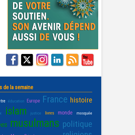
s de la semaine
France
histoire
Europe
être
éducation
islam
monde
livres
x
justice
mosquée
musulmans
politique
ées
religions