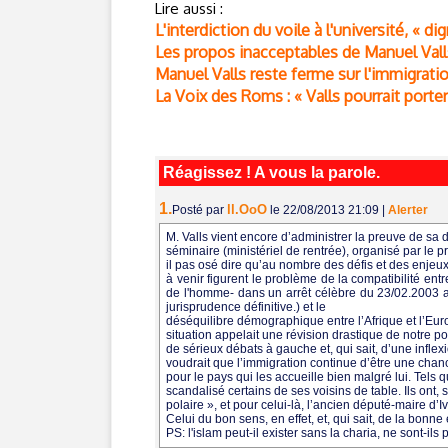
Lire aussi :
L'interdiction du voile à l'université, « di
Les propos inacceptables de Manuel Vall
Manuel Valls reste ferme sur l'immigrati
La Voix des Roms : « Valls pourrait porte
Réagissez ! A vous la parole.
1.
ll.OoO
Posté par
le 22/08/2013 21:09
|
Alerter
M. Valls vient encore d’administrer la preuve de sa d
séminaire (ministériel de rentrée), organisé par le p
il pas osé dire qu’au nombre des défis et des enjeu
à venir figurent le problème de la compatibilité en
de l'homme- dans un arrêt célèbre du 23/02.2003 a d
jurisprudence définitive.) et le
déséquilibre démographique entre l’Afrique et l’Euro
situation appelait une révision drastique de notre po
de sérieux débats à gauche et, qui sait, d’une inflex
voudrait que l’immigration continue d’être une cha
pour le pays qui les accueille bien malgré lui. Tels q
scandalisé certains de ses voisins de table. Ils ont, s
polaire », et pour celui-là, l’ancien député-maire d’I
Celui du bon sens, en effet, et, qui sait, de la bonn
PS: l'islam peut-il exister sans la charia, ne sont-ils