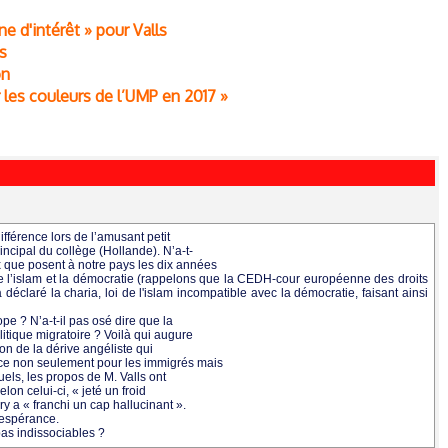
gne d'intérêt » pour Valls
s
on
r les couleurs de l’UMP en 2017 »
ifférence lors de l’amusant petit
rincipal du collège (Hollande). N’a-t-
x que posent à notre pays les dix années
tre l’islam et la démocratie (rappelons que la CEDH-cour européenne des droits
éclaré la charia, loi de l'islam incompatible avec la démocratie, faisant ainsi
pe ? N’a-t-il pas osé dire que la
litique migratoire ? Voilà qui augure
ion de la dérive angéliste qui
nce non seulement pour les immigrés mais
uels, les propos de M. Valls ont
elon celui-ci, « jeté un froid
vry a « franchi un cap hallucinant ».
e espérance.
 pas indissociables ?