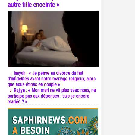
autre fille enceinte »
Inayah : « Je pense au divorce du fait
d’infidélités avant notre mariage religieux, alors
que nous étions en couple »
Rajiya : « Mon mari ne vit plus avec nous, ne
participe pas aux dépenses : suis-je encore
mariée ? »