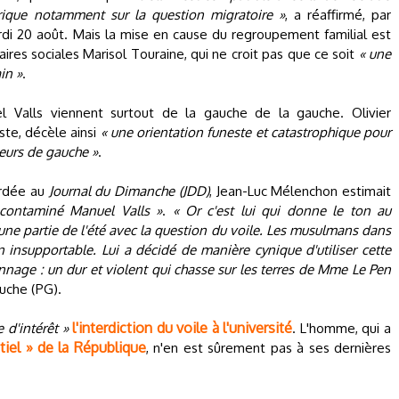
Afrique notamment sur la question migratoire »
, a réaffirmé, par
rdi 20 août. Mais la mise en cause du regroupement familial est
aires sociales Marisol Touraine, qui ne croit pas que ce soit
« une
in »
.
l Valls viennent surtout de la gauche de la gauche. Olivier
ste, décèle ainsi
« une orientation funeste et catastrophique pour
leurs de gauche »
.
ordée au
Journal du Dimanche (JDD)
, Jean-Luc Mélenchon estimait
contaminé Manuel Valls »
.
« Or c'est lui qui donne le ton au
e partie de l'été avec la question du voile. Les musulmans dans
n insupportable. Lui a décidé de manière cynique d'utiliser cette
nnage : un dur et violent qui chasse sur les terres de Mme Le Pen
auche (PG).
l'interdiction du voile à l'université
 d'intérêt »
. L'homme, qui a
iel » de la République
, n'en est sûrement pas à ses dernières