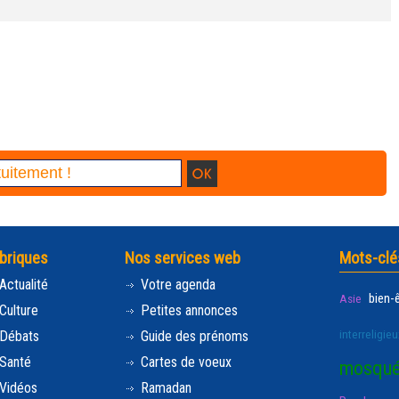
briques
Nos services web
Mots-clé
Actualité
Votre agenda
bien-
Asie
Culture
Petites annonces
interreligieu
Débats
Guide des prénoms
Santé
Cartes de voeux
mosqu
Vidéos
Ramadan