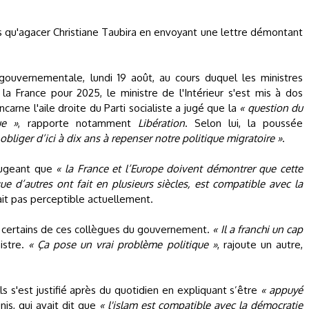
us qu'agacer Christiane Taubira en envoyant une lettre démontant
 gouvernementale, lundi 19 août, au cours duquel les ministres
 la France pour 2025, le ministre de l'Intérieur s'est mis à dos
incarne l'aile droite du Parti socialiste a jugé que la
« question du
ue »
, rapporte notamment
Libération
. Selon lui, la poussée
 obliger d’ici à dix ans à repenser notre politique migratoire »
.
n jugeant que
« la France et l’Europe doivent démontrer que cette
ue d’autres ont fait en plusieurs siècles, est compatible avec la
tait pas perceptible actuellement.
e certains de ces collègues du gouvernement.
« Il a franchi un cap
stre.
« Ça pose un vrai problème politique »
, rajoute un autre,
ls s'est justifié après du quotidien en expliquant s’être
« appuyé
is, qui avait dit que
« l'islam est compatible avec la démocratie