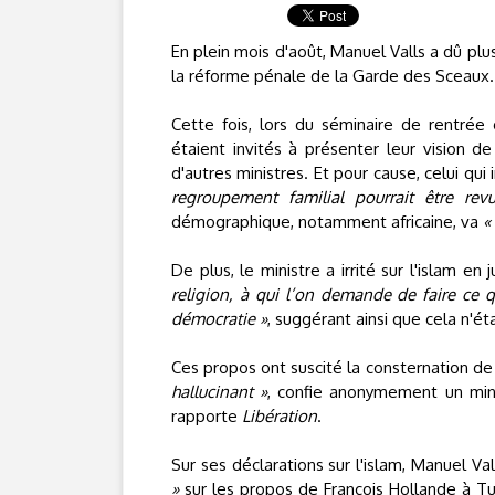
En plein mois d'août, Manuel Valls a dû pl
la réforme pénale de la Garde des Sceaux.
Cette fois, lors du séminaire de rentrée
étaient invités à présenter leur vision de
d'autres ministres. Et pour cause, celui qui 
regroupement familial pourrait être rev
démographique, notamment africaine, va
«
De plus, le ministre a irrité sur l'islam e
religion, à qui l’on demande de faire ce q
démocratie »
, suggérant ainsi que cela n'é
Ces propos ont suscité la consternation d
hallucinant »
, confie anonymement un mini
rapporte
Libération
.
Sur ses déclarations sur l'islam, Manuel Val
»
sur les propos de François Hollande à Tun