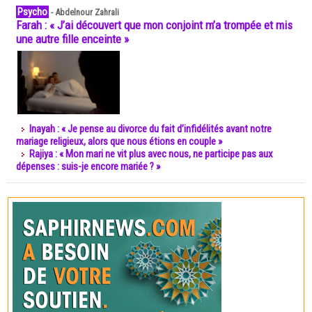
Psycho
-
Abdelnour Zahrali
Farah : « J’ai découvert que mon conjoint m’a trompée et mis
une autre fille enceinte »
Inayah : « Je pense au divorce du fait d’infidélités avant notre
mariage religieux, alors que nous étions en couple »
Rajiya : « Mon mari ne vit plus avec nous, ne participe pas aux
dépenses : suis-je encore mariée ? »