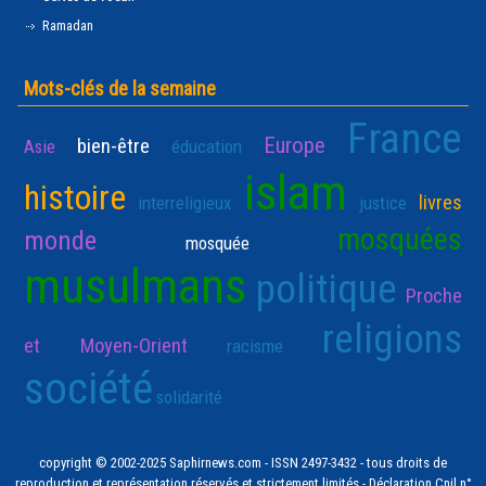
Ramadan
Mots-clés de la semaine
France
Europe
bien-être
Asie
éducation
islam
histoire
livres
interreligieux
justice
mosquées
monde
mosquée
musulmans
politique
Proche
religions
et Moyen-Orient
racisme
société
solidarité
copyright © 2002-2025 Saphirnews.com - ISSN 2497-3432 - tous droits de
reproduction et représentation réservés et strictement limités - Déclaration Cnil n°