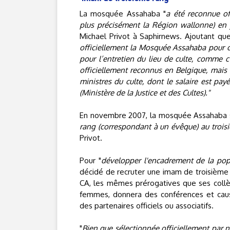
La mosquée Assahaba "
a été reconnue off
plus précisément la Région wallonne) en 
Michael Privot à Saphirnews. Ajoutant que
officiellement la Mosquée Assahaba pour o
pour l’entretien du lieu de culte, comme c’
officiellement reconnus en Belgique, mais 
ministres du culte, dont le salaire est payé
(Ministère de la Justice et des Cultes)."
En novembre 2007, la mosquée Assahaba s’e
rang (correspondant à un évêque) au trois
Privot.
Pour "
développer l'encadrement de la pop
décidé de recruter une imam de troisième ra
CA, les mêmes prérogatives que ses collè
femmes, donnera des conférences et cause
des partenaires officiels ou associatifs.
"
Bien que sélectionnée officiellement par 