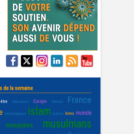
s de la semaine
France
Europe
-être
éducation
femmes
islam
e
monde
livres
interreligieux
justice
musulmans
mosquées