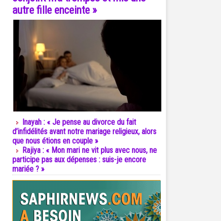
autre fille enceinte »
Inayah : « Je pense au divorce du fait
d’infidélités avant notre mariage religieux, alors
que nous étions en couple »
Rajiya : « Mon mari ne vit plus avec nous, ne
participe pas aux dépenses : suis-je encore
mariée ? »