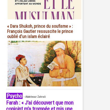
« Dara Shukoh, prince du soufisme » :
François Gautier ressuscite le prince
oublié d'un islam éclairé
Psycho
-
Abdelnour Zahrali
Farah : « J’ai découvert que mon
conjoint m’a trompée et mis une