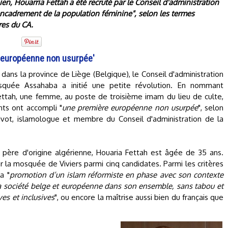
bien, Houarria Fettah a été recruté par le Conseil d'administration
ncadrement de la population féminine", selon les termes
res du CA.
 européenne non usurpée'
 dans la province de Liège (Belgique), le Conseil d'administration
quée Assahaba a initié une petite révolution. En nommant
ettah, une femme, au poste de troisième imam du lieu de culte,
ants ont accompli "
une première européenne non usurpée
", selon
ivot, islamologue et membre du Conseil d'administration de la
père d'origine algérienne, Houaria Fettah est âgée de 35 ans.
ar la mosquée de Viviers parmi cinq candidates. Parmi les critères
a "
promotion d’un islam réformiste en phase avec son contexte
a société belge et européenne dans son ensemble, sans tabou et
ves et inclusives
", ou encore la maîtrise aussi bien du français que