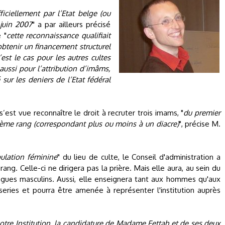
iciellement par l’Etat belge (ou
juin 2007
" a par ailleurs précisé
 "
cette reconnaissance qualifiait
btenir un financement structurel
est le cas pour les autres cultes
aussi pour l’attribution d’imâms,
 sur les deniers de l’Etat fédéral
st vue reconnaître le droit à recruter trois imams, "
du premier
ième rang (correspondant plus ou moins à un diacre)
", précise M.
ulation féminine
" du lieu de culte, le Conseil d'administration a
ng. Celle-ci ne dirigera pas la prière. Mais elle aura, au sein du
gues masculins. Aussi, elle enseignera tant aux hommes qu'aux
ries et pourra être amenée à représenter l'institution auprès
notre Institution, la candidature de Madame Fettah et de ses deux