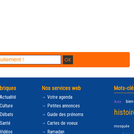
briques
Nos services web
Mots-clé
Actualité
Votre agenda
bien
Asie
Culture
Petites annonces
histoir
Débats
Guide des prénoms
Santé
Cartes de voeux
mosquée
Vidéos
Ramadan