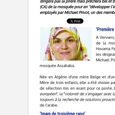
dirigera pas la prière mais prêchera bel et 
(CA) de la mosquée pour en "développer l’e
employés par Michael Privot, un des memb
'Première
A Verviers,
de la mos
Houarria F
les dirige
Michael Pr
mosquée Assahaba.
Née en Algérie d'une mère Belge et d'un 
Mère de trois enfants, elle a été choisie p
de sélection mis en avant pour ce poste, l
européen
", la "
volonté de s’engager avec l
toujours à la recherche de solutions proacti
de l'arabe.
'Imam de troisième rang'