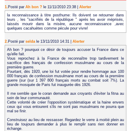
1.
Posté par
Ah bon ?
le 11/11/2010 23:38
|
Alerter
la reconnaissance à titre posthume: Ils doivent se retourner dans
leurs , les "sacrifiés de la république " aprés les avoir méprisés,
laissés mourir dans la misère, aucune reconnaissance ,avec
quelques cacahuètes comme pécule pour vivre!
2.
Posté par
selda
le 13/11/2010 14:31
|
Alerter
Ah bon ? pourquoi ce désir de toujours accuser la France dans ce
qu'elle fait.
Vous reprochez à la France de reconnaître trop tardivement le
sacrifice des français de confession musulmane au cours de la
première guerre.
Pourtant, dès 1920, une loi fut votée pour rendre hommage aux 100
000 français de confession musulmane mort au cours de la première
guerre (sur (sur 1 397 800 français morts au combat soit 7%). La
grande mosquée de Paris fut inaugurée dès 1926.
Il me semble que le coran demande aux croyants d'éviter la fitna au
sein de leur communauté.
Cette volonté de créer l'opposition systématique et la haine envers
ceux qui vous entourent s'ils ne sont pas musulmans ne pourra que
mal se finir.
Construisez au lieu de ressasser. Regardez le verre à moitié plein au
lieu de toujours demander à plus le remplir sans rien donner en
échange.