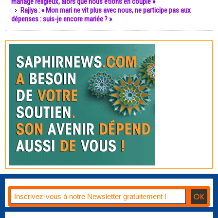
mariage religieux, alors que nous étions en couple »
Rajiya : « Mon mari ne vit plus avec nous, ne participe pas aux
dépenses : suis-je encore mariée ? »