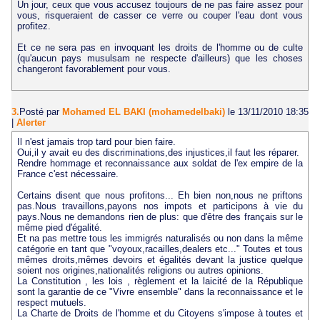
Un jour, ceux que vous accusez toujours de ne pas faire assez pour
vous, risqueraient de casser ce verre ou couper l'eau dont vous
profitez.
Et ce ne sera pas en invoquant les droits de l'homme ou de culte
(qu'aucun pays musulsam ne respecte d'ailleurs) que les choses
changeront favorablement pour vous.
3.
Posté par
Mohamed EL BAKI (mohamedelbaki)
le 13/11/2010 18:35
|
Alerter
Il n'est jamais trop tard pour bien faire.
Oui,il y avait eu des discriminations,des injustices,il faut les réparer.
Rendre hommage et reconnaissance aux soldat de l'ex empire de la
France c'est nécessaire.
Certains disent que nous profitons... Eh bien non,nous ne priftons
pas.Nous travaillons,payons nos impots et participons à vie du
pays.Nous ne demandons rien de plus: que d'être des français sur le
même pied d'égalité.
Et na pas mettre tous les immigrés naturalisés ou non dans la même
catégorie en tant que "voyoux,racailles,dealers etc..." Toutes et tous
mêmes droits,mêmes devoirs et égalités devant la justice quelque
soient nos origines,nationalités religions ou autres opinions.
La Constitution , les lois , règlement et la laicité de la République
sont la garantie de ce "Vivre ensemble" dans la reconnaissance et le
respect mutuels.
La Charte de Droits de l'homme et du Citoyens s'impose à toutes et