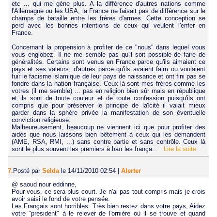
etc ... qui me gène plus. A la différence d'autres nations comme
l'Allemagne ou les USA, la France ne faisait pas de différence sur le
champs de bataille entre les frères d'armes. Cette conception se
perd avec les bonnes intentions de ceux qui veulent l'enfer en
France.
Concernant la propension à profiter de ce "nous" dans lequel vous
vous englobez. Il ne me semble pas qu'il soit possible de faire de
généralités. Certains sont venus en France parce qu'ils aimaient ce
pays et ses valeurs, d'autres parce qu'ils avaient faim ou voulaient
fuir le facisme islamique de leur pays de naissance et ont fini pas se
fondre dans la nation française. Ceux-là sont mes frères comme les
votres (il me semble) ... pas en religion bien sûr mais en république
et ils sont de toute couleur et de toute confession puisqu'ils ont
compris que pour préserver le principe de laïcité il valait mieux
garder dans la sphère privée la manifestation de son éventuelle
conviction religieuse.
Malheureusement, beaucoup ne viennent ici que pour profiter des
aides que nous laissons bien bêtement à ceux qui les demandent
(AME, RSA, RMI, ...) sans contre partie et sans contrôle. Ceux là
sont le plus souvent les premiers à haïr les frança...
Lire la suite
7.
Posté par
Selda
le 14/11/2010 02:54
|
Alerter
@ saoud nour eddinne,
Pour vous, ce sera plus court. Je n'ai pas tout compris mais je crois
avoir saisi le fond de votre pensée.
Les Français sont horribles. Très bien restez dans votre pays, Aidez
votre "président" à le relever de l'ornière où il se trouve et quand