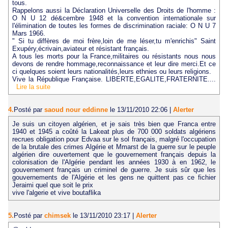
tous.
Rappelons aussi la Déclaration Universelle des Droits de l'homme :
O N U 12 dé&cembre 1948 et la convention internationale sur
l'élimination de toutes les formes de discrimination raciale: O N U 7
Mars 1966.
" Si tu diffères de moi frère,loin de me léser,tu m'enrichis" Saint
Exupéry,écrivain,aviateur et résistant français.
A tous les morts pour la France,militaires ou résistants nous nous
devons de rendre hommage,reconnaissance et leur dire merci.Et ce
ci quelques soient leurs nationalités,leurs ethnies ou leurs religions.
Vive la République Française. LIBERTE,EGALITE,FRATERNITE....
Lire la suite
4.
Posté par
saoud nour eddinne
le 13/11/2010 22:06
|
Alerter
Je suis un citoyen algérien, et je sais très bien que Franca entre
1940 et 1945 a coûté la Lakeat plus de 700 000 soldats algériens
recrues obligation pour Edvaa sur le sol français, malgré l'occupation
de la brutale des crimes Algérie et Mmarst de la guerre sur le peuple
algérien dire ouvertement que le gouvernement français depuis la
colonisation de l'Algérie pendant les années 1930 à en 1962, le
gouvernement français un criminel de guerre. Je suis sûr que les
gouvernements de l'Algérie et les gens ne quittent pas ce fichier
Jeraimi quel que soit le prix
vive l'algerie et vive boutaflika
5.
Posté par
chimsek
le 13/11/2010 23:17
|
Alerter