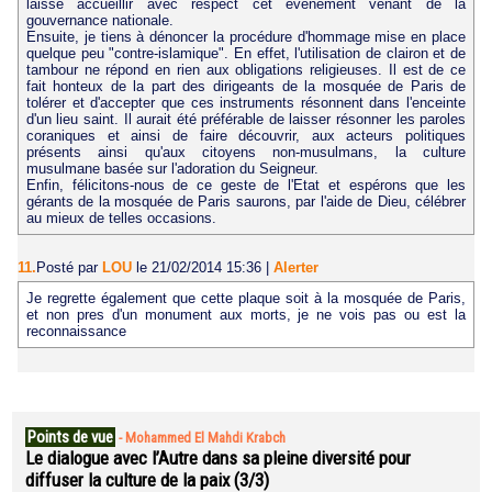
laisse accueillir avec respect cet évènement venant de la
gouvernance nationale.
Ensuite, je tiens à dénoncer la procédure d'hommage mise en place
quelque peu "contre-islamique". En effet, l'utilisation de clairon et de
tambour ne répond en rien aux obligations religieuses. Il est de ce
fait honteux de la part des dirigeants de la mosquée de Paris de
tolérer et d'accepter que ces instruments résonnent dans l'enceinte
d'un lieu saint. Il aurait été préférable de laisser résonner les paroles
coraniques et ainsi de faire découvrir, aux acteurs politiques
présents ainsi qu'aux citoyens non-musulmans, la culture
musulmane basée sur l'adoration du Seigneur.
Enfin, félicitons-nous de ce geste de l'Etat et espérons que les
gérants de la mosquée de Paris saurons, par l'aide de Dieu, célébrer
au mieux de telles occasions.
11.
Posté par
LOU
le 21/02/2014 15:36
|
Alerter
Je regrette également que cette plaque soit à la mosquée de Paris,
et non pres d'un monument aux morts, je ne vois pas ou est la
reconnaissance
Points de vue
-
Mohammed El Mahdi Krabch
Le dialogue avec l’Autre dans sa pleine diversité pour
diffuser la culture de la paix (3/3)