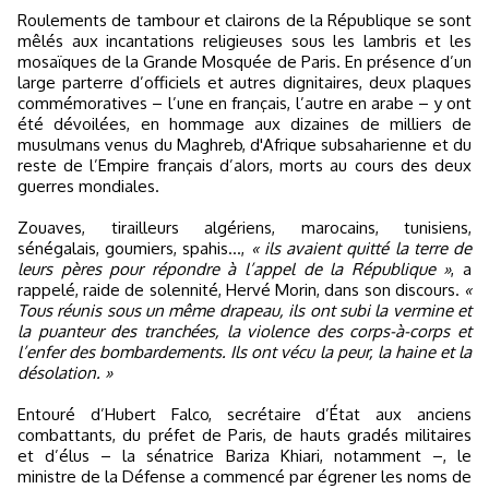
Roulements de tambour et clairons de la République se sont
mêlés aux incantations religieuses sous les lambris et les
mosaïques de la Grande Mosquée de Paris. En présence d’un
large parterre d’officiels et autres dignitaires, deux plaques
commémoratives – l’une en français, l’autre en arabe – y ont
été dévoilées, en hommage aux dizaines de milliers de
musulmans venus du Maghreb, d'Afrique subsaharienne et du
reste de l’Empire français d’alors, morts au cours des deux
guerres mondiales.
Zouaves, tirailleurs algériens, marocains, tunisiens,
sénégalais, goumiers, spahis…,
« ils avaient quitté la terre de
leurs pères pour répondre à l’appel de la République »
, a
rappelé, raide de solennité, Hervé Morin, dans son discours.
«
Tous réunis sous un même drapeau, ils ont subi la vermine et
la puanteur des tranchées, la violence des corps-à-corps et
l’enfer des bombardements. Ils ont vécu la peur, la haine et la
désolation. »
Entouré d’Hubert Falco, secrétaire d’État aux anciens
combattants, du préfet de Paris, de hauts gradés militaires
et d’élus – la sénatrice Bariza Khiari, notamment –, le
ministre de la Défense a commencé par égrener les noms de