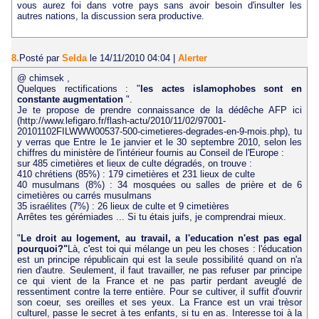
vous aurez foi dans votre pays sans avoir besoin d'insulter les
autres nations, la discussion sera productive.
8.
Posté par
Selda
le 14/11/2010 04:04
|
Alerter
@ chimsek ,
Quelques rectifications : "
les actes islamophobes sont en
constante augmentation
".
Je te propose de prendre connaissance de la dédêche AFP ici
(http://www.lefigaro.fr/flash-actu/2010/11/02/97001-
20101102FILWWW00537-500-cimetieres-degrades-en-9-mois.php), tu
y verras que Entre le 1e janvier et le 30 septembre 2010, selon les
chiffres du ministère de l'intérieur fournis au Conseil de l'Europe :
sur 485 cimetières et lieux de culte dégradés, on trouve :
410 chrétiens (85%) : 179 cimetières et 231 lieux de culte
40 musulmans (8%) : 34 mosquées ou salles de prière et de 6
cimetières ou carrés musulmans
35 israélites (7%) : 26 lieux de culte et 9 cimetières
Arrêtes tes gérémiades ... Si tu étais juifs, je comprendrai mieux.
"
Le droit au logement, au travail, a l'education n'est pas egal
pourquoi?"
Là, c'est toi qui mélange un peu les choses : l'éducation
est un principe républicain qui est la seule possibilité quand on n'a
rien d'autre. Seulement, il faut travailler, ne pas refuser par principe
ce qui vient de la France et ne pas partir perdant aveuglé de
ressentiment contre la terre entière. Pour se cultiver, il suffit d'ouvrir
son coeur, ses oreilles et ses yeux. La France est un vrai trèsor
culturel, passe le secret à tes enfants, si tu en as. Interesse toi à la