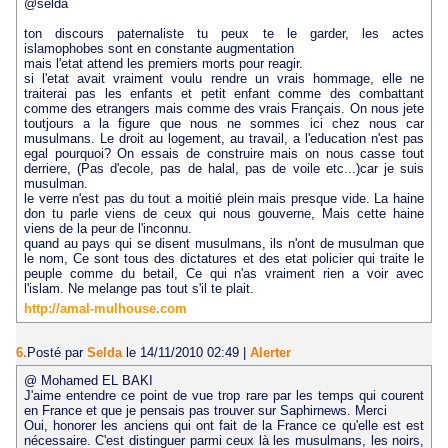
@selda
ton discours paternaliste tu peux te le garder, les actes
islamophobes sont en constante augmentation
mais l'etat attend les premiers morts pour reagir.
si l'etat avait vraiment voulu rendre un vrais hommage, elle ne
traiterai pas les enfants et petit enfant comme des combattant
comme des etrangers mais comme des vrais Français. On nous jete
toutjours a la figure que nous ne sommes ici chez nous car
musulmans. Le droit au logement, au travail, a l'education n'est pas
egal pourquoi? On essais de construire mais on nous casse tout
derriere, (Pas d'ecole, pas de halal, pas de voile etc...)car je suis
musulman.
le verre n'est pas du tout a moitié plein mais presque vide. La haine
don tu parle viens de ceux qui nous gouverne, Mais cette haine
viens de la peur de l'inconnu.
quand au pays qui se disent musulmans, ils n'ont de musulman que
le nom, Ce sont tous des dictatures et des etat policier qui traite le
peuple comme du betail, Ce qui n'as vraiment rien a voir avec
l'islam. Ne melange pas tout s'il te plait.
http://amal-mulhouse.com
6.
Posté par
Selda
le 14/11/2010 02:49
|
Alerter
@ Mohamed EL BAKI
J'aime entendre ce point de vue trop rare par les temps qui courent
en France et que je pensais pas trouver sur Saphirnews. Merci
Oui, honorer les anciens qui ont fait de la France ce qu'elle est est
nécessaire. C'est distinguer parmi ceux là les musulmans, les noirs,