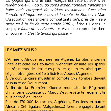
campagne qui m’a le plus marqué est celle d’Italie »
, se
remémore-t-il.
« 60 % du corps expéditionnaire français en
Italie était composé de soldats musulmans. C’est bien
l’armée d’Afrique qui a ouvert la route de Rome ! »
Mais
l’Association des anciens combattants qu’il préside
« sera
dissoute à la fin de cette année 2010 »
, lâche-t-il dans un
soupir,
« faute de survivants… »
. Avant de reprendre dans
un sourire :
« C’est le temps qui passe. »
LE SAVIEZ-VOUS ?
L’Armée d’Afrique est née en Algérie. La plus ancienne
unité est celle des zouaves. Viendront ensuite les spahis,
les régiments de tirailleurs puis les goumiers, ainsi que la
Légion étrangère, créée à Sidi-Bel-Abbès (Algérie).
À Verdun, le carré musulman compte 592 tombes devant
l'ossuaire de Douaumont.
À fin de la Première Guerre mondiale, le Régiment
d’infanterie coloniale du Maroc s’est révélé le régiment le
plus décoré de France.
Plus de 170 000 Marocains, Algériens, Tunisiens et autres
Africains (Sénégalais, Malgaches…) furent engagés durant