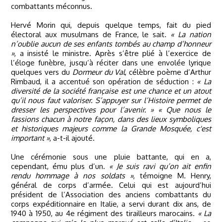
combattants méconnus.
Hervé Morin qui, depuis quelque temps, fait du pied
électoral aux musulmans de France, le sait.
« La nation
n’oublie aucun de ses enfants tombés au champ d’honneur
»
, a insisté le ministre. Après s’être plié à l’exercice de
l’éloge funèbre, jusqu’à réciter dans une envolée lyrique
quelques vers du
Dormeur du Val
, célèbre poème d’Arthur
Rimbaud, il a accentué son opération de séduction :
« La
diversité de la société française est une chance et un atout
qu’il nous faut valoriser. S’appuyer sur l’Histoire permet de
dresser les perspectives pour l’avenir. » « Que nous le
fassions chacun à notre façon, dans des lieux symboliques
et historiques majeurs comme la Grande Mosquée, c'est
important »
, a-t-il ajouté.
Une cérémonie sous une pluie battante, qui en a,
cependant, ému plus d’un.
« Je suis ravi qu’on ait enfin
rendu hommage à nos soldats »
, témoigne M. Henry,
général de corps d’armée. Celui qui est aujourd’hui
président de l’Association des anciens combattants du
corps expéditionnaire en Italie, a servi durant dix ans, de
1940 à 1950, au 4e régiment des tirailleurs marocains.
« La