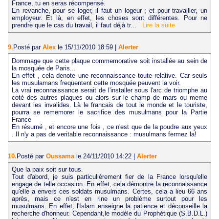
France, tu en seras récompensé.
En revanche, pour se loger, il faut un logeur ; et pour travailler, un
employeur. Et là, en effet, les choses sont différentes. Pour ne
prendre que le cas du travail, il faut déjà tr...
Lire la suite
9.
Posté par
Alex
le 15/11/2010 18:59
|
Alerter
Dommage que cette plaque commemorative soit installée au sein de
la mosquée de Paris...
En effet , cela denote une reconnaissance toute relative. Car seuls
les musulamans frequentent cette mosquée peuvent la voir.
La vrai reconnaissance serait de l'installer sous l'arc de triomphe au
coté des autres plaques ou alors sur le champ de mars ou meme
devant les invalides. Là le francais de tout le monde et le touriste,
pourra se rememorer le sacrifice des musulmans pour la Partie
France
En résumé , et encore une fois , ce n'est que de la poudre aux yeux
. Il n'y a pas de veritable reconnaissance : musulmans fermez la!
10.
Posté par
Oussama
le 24/11/2010 14:22
|
Alerter
Que la paix soit sur tous.
Tout d'abord, je suis particulièrement fier de la France lorsqu'elle
engage de telle occasion. En effet, cela démontre la reconnaissance
qu'elle a envers ces soldats musulmans. Certes, cela a lieu 66 ans
après, mais ce n'est en rine un problème surtout pour les
musulmans. En effet, l'Islam enseigne la patience et déconseille la
recherche d'honneur. Cependant,le modèle du Prophétique (S.B.D.L.)